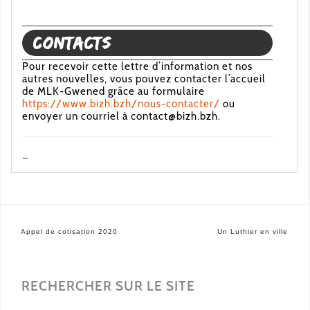
Contacts
Pour recevoir cette lettre d’information et nos
autres nouvelles, vous pouvez contacter l’accueil
de MLK-Gwened grâce au formulaire
https://www.bizh.bzh/nous-contacter/
ou
envoyer un courriel à contact@bizh.bzh.
—
Navigation
Appel de cotisation 2020
Un Luthier en ville
de
l’article
RECHERCHER SUR LE SITE