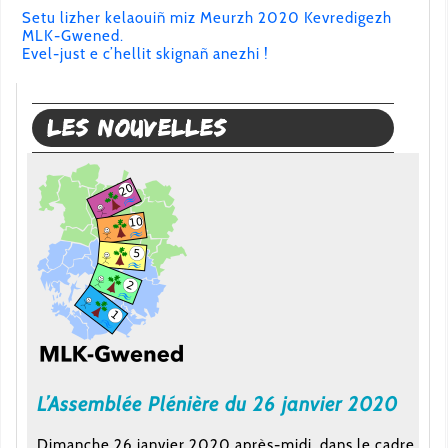
Setu lizher kelaouiñ miz Meurzh 2020 Kevredigezh
MLK-Gwened.
Evel-just e c’hellit skignañ anezhi !
Les nouvelles
L’Assemblée Plénière du 26 janvier 2020
Dimanche 26 janvier 2020 après-midi, dans le cadre