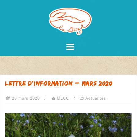
Skip
to
content
Lettre d’information – mars 2020
28 mars 2020
MLCC
Actualités