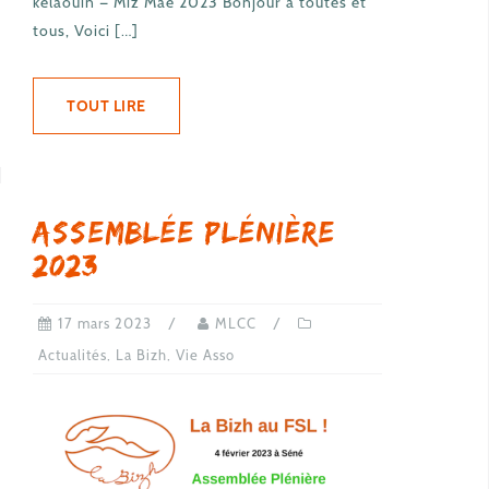
kelaouiñ — Miz Mae 2023 Bonjour à toutes et
tous, Voici […]
TOUT LIRE
Assemblée plénière
2023
17 mars 2023
MLCC
Actualités
,
La Bizh
,
Vie Asso