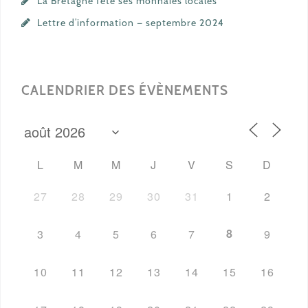
La Bretagne fête ses monnaies locales
Lettre d’information — septembre 2024
CALENDRIER DES ÉVÈNEMENTS
L
M
M
J
V
S
D
27
28
29
30
31
1
2
8
3
4
5
6
7
9
10
11
12
13
14
15
16