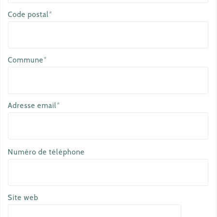
Code postal*
Commune*
Adresse email*
a
Numéro de téléphone
u
t
r
Site web
e