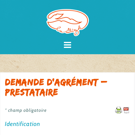
Skip
to
content
Demande d’agrément –
Prestataire
* champ obligatoire
Identification