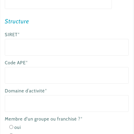
e
m
a
Structure
i
SIRET*
l
Code APE*
Domaine d’activité*
Membre d'un groupe ou franchisé ?*
oui