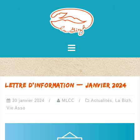
Skip
to
content
Lettre d’information — janvier 2024
30 janvier 2024
MLCC
Actualités
,
La Bizh
,
Vie Asso