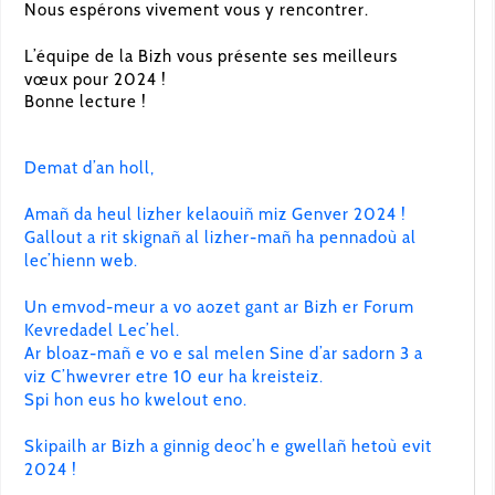
Nous espérons vivement vous y rencontrer.
L’équipe de la Bizh vous présente ses meilleurs
vœux pour 2024 !
Bonne lecture !
Demat d’an holl,
Amañ da heul lizher kelaouiñ miz Genver 2024 !
Gallout a rit skignañ al lizher-mañ ha pennadoù al
lec’hienn web.
Un emvod-meur a vo aozet gant ar Bizh er Forum
Kevredadel Lec’hel.
Ar bloaz-mañ e vo e sal melen Sine d’ar sadorn 3 a
viz C’hwevrer etre 10 eur ha kreisteiz.
Spi hon eus ho kwelout eno.
Skipailh ar Bizh a ginnig deoc’h e gwellañ hetoù evit
2024 !