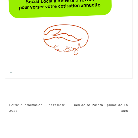
Social Local à Séné le 3 février
pour verser votre cotisation annuelle.
—
Navigation
Lettre d’information — décembre
Dom de St Patern : plume de La
de
2023
Bizh
l’article