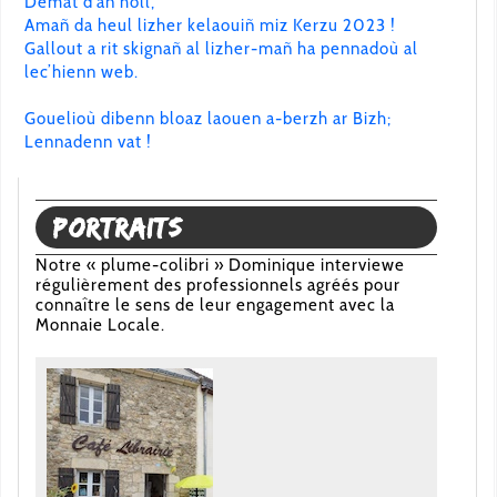
Demat d’an holl,
Amañ da heul lizher kelaouiñ miz Kerzu 2023 !
Gallout a rit skignañ al lizher-mañ ha pennadoù al
lec’hienn web.
Gouelioù dibenn bloaz laouen a-berzh ar Bizh;
Lennadenn vat !
Portraits
Notre « plume-colibri » Dominique interviewe
régulièrement des professionnels agréés pour
connaître le sens de leur engagement avec la
Monnaie Locale.