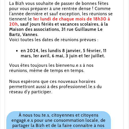
La Bizh vous souhaite de passer de bonnes fêtes
pour vous préparer à une rentrée dense ! Comme
l’année dernière et sauf exception, les réunions se
tiennent le
1er lundi de chaque mois de 18h30 à
20h
, sauf jours fériés et vacances scolaires, à la
Maison des associations, 31 rue Guillaume Le
Bartz, Vannes
.
Voici toutes les dates de réunions prévues :
en 2024, les lundis 8 janvier, 5 février, 11
mars, 1er avril, 6 mai, 3 juin et 1er juillet.
Vous êtes toujours les bienvenu.e.s à nos
réunions, même de temps en temps.
Nous espérons que ces nouveaux horaires
permettront aussi à des professionnel.le.s du
réseau d’y participer.
À nous tou.te.s, citoyennes et citoyens
engagé.e.s pour une consommation locale, de
partager la Bizh et de la faire connaître à nos