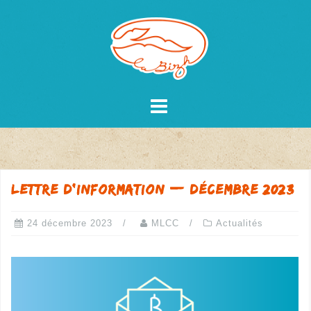
Skip
to
content
Lettre d’information — décembre 2023
24 décembre 2023
MLCC
Actualités