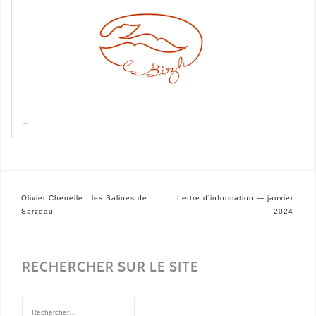
—
Navigation
Olivier Chenelle : les Salines de
Lettre d’information — janvier
de
Sarzeau
2024
l’article
RECHERCHER SUR LE SITE
Rechercher :