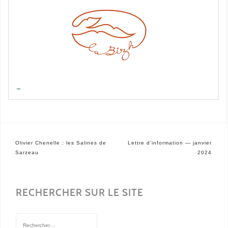
—
Navigation
Olivier Chenelle : les Salines de
Lettre d’information — janvier
de
Sarzeau
2024
l’article
RECHERCHER SUR LE SITE
Rechercher :