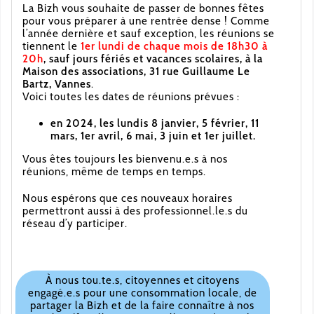
La Bizh vous souhaite de passer de bonnes fêtes
pour vous préparer à une rentrée dense ! Comme
l’année dernière et sauf exception, les réunions se
tiennent le
1er lundi de chaque mois de 18h30 à
20h
, sauf jours fériés et vacances scolaires, à la
Maison des associations, 31 rue Guillaume Le
Bartz, Vannes
.
Voici toutes les dates de réunions prévues :
en 2024, les lundis 8 janvier, 5 février, 11
mars, 1er avril, 6 mai, 3 juin et 1er juillet.
Vous êtes toujours les bienvenu.e.s à nos
réunions, même de temps en temps.
Nous espérons que ces nouveaux horaires
permettront aussi à des professionnel.le.s du
réseau d’y participer.
À nous tou.te.s, citoyennes et citoyens
engagé.e.s pour une consommation locale, de
partager la Bizh et de la faire connaître à nos