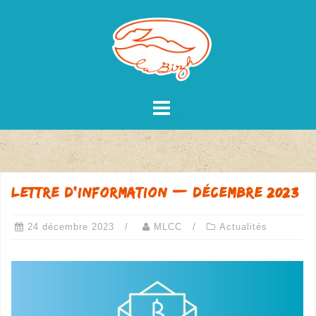
Skip
to
content
Lettre d’information — décembre 2023
24 décembre 2023
MLCC
Actualités