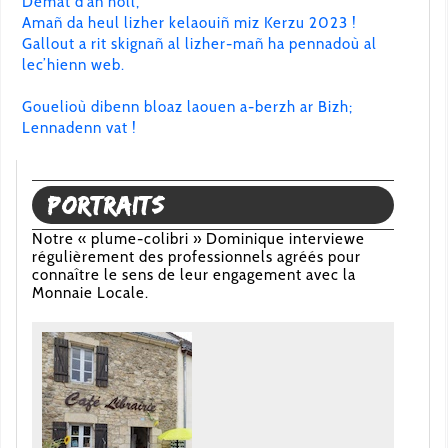
Demat d’an holl,
Amañ da heul lizher kelaouiñ miz Kerzu 2023 !
Gallout a rit skignañ al lizher-mañ ha pennadoù al
lec’hienn web.
Gouelioù dibenn bloaz laouen a-berzh ar Bizh;
Lennadenn vat !
Portraits
Notre « plume-colibri » Dominique interviewe
régulièrement des professionnels agréés pour
connaître le sens de leur engagement avec la
Monnaie Locale.