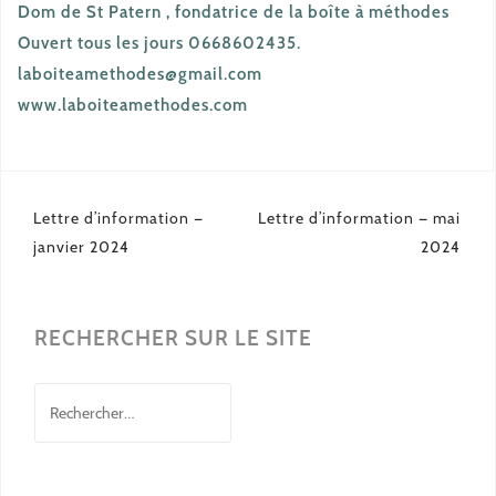
Dom de St Patern , fondatrice de la boîte à méthodes
Ouvert tous les jours 0668602435.
laboiteamethodes@gmail.com
www.laboiteamethodes.com
Navigation
Lettre d’information —
Lettre d’information — mai
de
janvier 2024
2024
l’article
RECHERCHER SUR LE SITE
Rechercher :