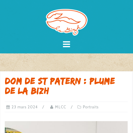
Skip
to
content
Dom de St Patern : plume
de La Bizh
23 mars 2024
MLCC
Portraits