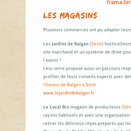
frama.l
Les magasins
Plusieurs commerces ont pu adapter leurs
Les
Jardins de Balgan
(
Séné
) horticulteu
site marchand et un système de drive pour
l’avenir !
Leur serre propose aussi un parcours resp
profiter de leurs conseils experts avec de
Chemin de Balgan à Séné
www.lejardindebalgan.fr
Le Local Bio
magasin de producteurs (
Sé
rayons habituels et avec une organisation
retirer les délicieux repas préparés par le