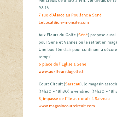
Mercredis de 8h30 à 19h, Vendredis de 15
98 16
7 rue d’Alsace au Poulfanc à Séné
LeLocalBio.e-monsite.com
Aux Fleurs du Golfe
(
Séné
) propose aussi
pour Séné et Vannes ou le retrait en maga
Une bouffée d’air pour continuer à décorer
temps!
6 place de l’Eglise à Séné
www.auxfleursdugolfe.fr
Court Circuit
(
Sarzeau
), le magasin assoc
(14h30 – 18h30) & vendredi (14h30 – 18h30
3, impasse de l’île aux œufs à Sarzeau
www.magasincourtcircuit.com