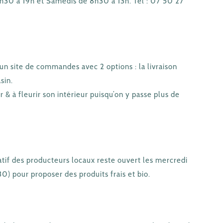
h30 à 19h et Samedis de 8h30 à 13h. Tel : 07 50 27
 un site de commandes avec 2 options : la livraison
sin.
 & à fleurir son intérieur puisqu’on y passe plus de
iatif des producteurs locaux reste ouvert les mercredi
) pour proposer des produits frais et bio.