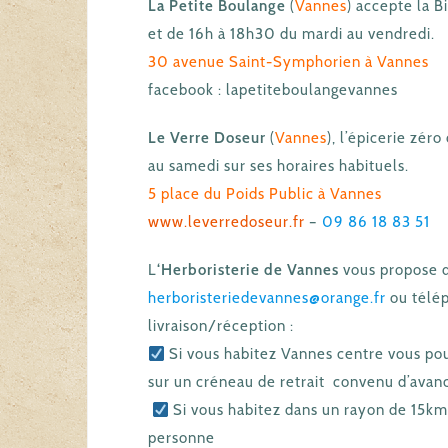
La Petite Boulange
(
Vannes
) accepte la B
et de 16h à 18h30 du mardi au vendredi.
30 avenue Saint-Symphorien à Vannes
facebook : lapetiteboulangevannes
Le Verre Doseur
(
Vannes
), l’épicerie zér
au samedi sur ses horaires habituels.
5 place du Poids Public à Vannes
www.leverredoseur.fr
–
09 86 18 83 51
L
‘Herboristerie de Vannes
vous propose d
herboristeriedevannes@orange.fr
ou télé
livraison/réception :
Si vous habitez Vannes centre vous po
sur un créneau de retrait convenu d’avan
Si vous habitez dans un rayon de 15km 
personne