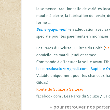
la semence traditionnelle de variétés loca
moulin à pierre, la fabrication du levain, d
ferme …
Son engagement :
en adéquation avec sa
spéciale pour les paiements en monnaies lo
Les
Parcs du Scluze
, Huîtres du Golfe (
Sa
domicile les mardi, jeudi et samedi.
Commande à effectuer la veille avant 13h 
lesparcsduscluze@gmail.com
|
Baptiste 0
Valable uniquement pour les chanceux hab
Gildas)
Route du Scluze à Sarzeau
facebook.com : Les Parcs du Scluze / La 
+ pour retrouver nos parten