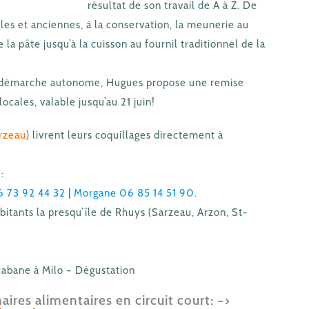
résultat de son travail de A à Z. De
les et anciennes, à la conservation, la meunerie au
e la pâte jusqu’à la cuisson au fournil traditionnel de la
 démarche autonome, Hugues propose une remise
cales, valable jusqu’au 21 juin!
rzeau
) livrent leurs coquillages directement à
:
6 73 92 44 32
|
Morgane 06 85 14 51 90
.
itants la presqu’île de Rhuys (Sarzeau, Arzon, St-
cabane à Milo – Dégustation
aires alimentaires en circuit court: –>