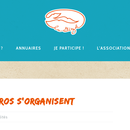
 ?
Annuaires
Je participe !
L’associatio
pros s’organisent
lités