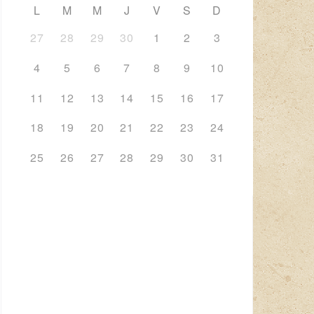
L
M
M
J
V
S
D
27
28
29
30
1
2
3
4
5
6
7
8
9
10
11
12
13
14
15
16
17
18
19
20
21
22
23
24
25
26
27
28
29
30
31