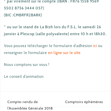
* par virement sur le compte (IBAN : FR76 1558 9569
5502 8756 3444 057)
(BIC :CMBRFR2BARK)
* ou sur le stand de La Bizh lors du F.S.L. le samedi 26
janvier à Plescop (salle polyvalente) entre 10 h et 18h30.
Vous pouvez télécharger le formulaire d’adhésion
ici
ou
renseigner le formulaire
en ligne sur le site
.
Nous comptons sur vous !
Le conseil d’animation
Navigation
Compte-rendu de
Comptoirs éphémères
de
l’Assemblée Générale 2018