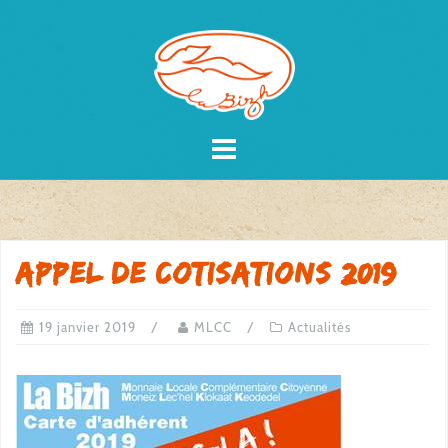
Skip
to
content
Appel de cotisations 2019
19 janvier 2019
MLCC
Actualités