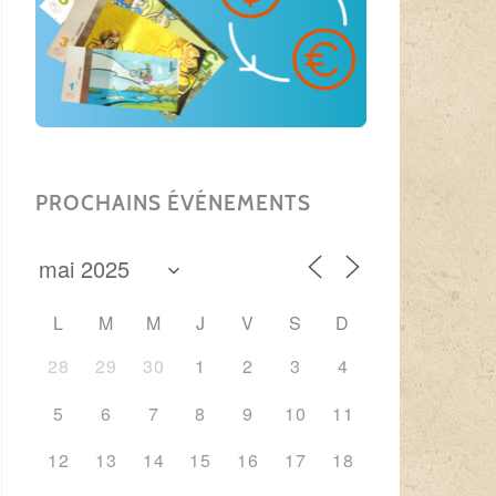
PROCHAINS ÉVÉNEMENTS
L
M
M
J
V
S
D
28
29
30
1
2
3
4
5
6
7
8
9
10
11
12
13
14
15
16
17
18