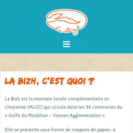
Skip
to
content
La Bizh, c’est quoi ?
La Bizh est la monnaie locale complémentaire et
citoyenne (MLCC) qui circule dans les 34 communes du
« Golfe du Morbihan – Vannes Agglomération ».
Elle se présente sous forme de coupons de papier, à