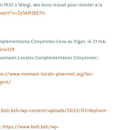
n 1932 à Wörgl, des bons-travail pour résister à la
watch?v=Zy56N2kE7lc
plémentaires Citoyennes (revu au Vigan, le 21 mai
icle129
Monnaies Locales Complémentaires Citoyennes :
ps://www.monnaie-locale-ploermel.org/les-
gent/
.bizh.bzh/wp-content/uploads/2023/01/depliant-
 :
https://www.bizh.bzh/wp-