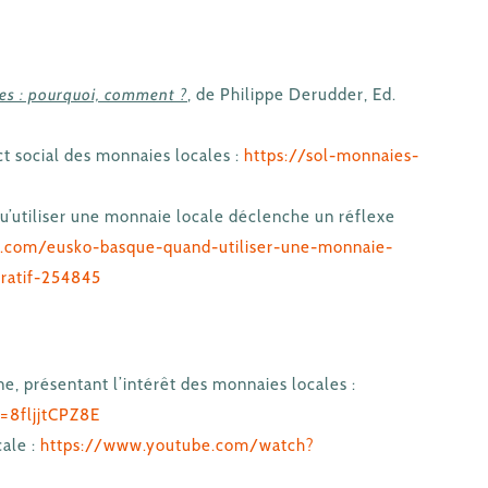
es : pourquoi, comment ?
, de Philippe Derudder, Ed.
t social des monnaies locales :
https://sol-monnaies-
’utiliser une monnaie locale déclenche un réflexe
n.com/eusko-basque-quand-utiliser-une-monnaie-
ratif-254845
e, présentant l’intérêt des monnaies locales :
=8fljjtCPZ8E
cale :
https://www.youtube.com/watch?