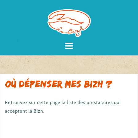
Skip
to
content
Où dépenser mes Bizh ?
Retrouvez sur cette page la liste des prestataires qui
acceptent la Bizh.