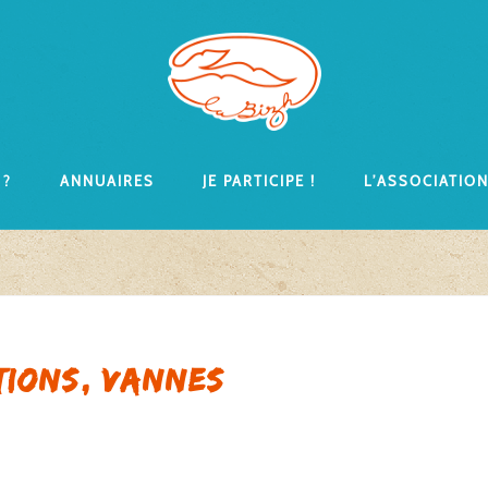
 ?
Annuaires
Je participe !
L’associatio
tions, Vannes