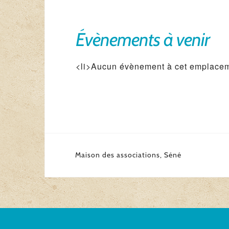
Évènements à venir
<li>Aucun évènement à cet emplacem
Navigation
Maison des associations, Séné
de
l’article