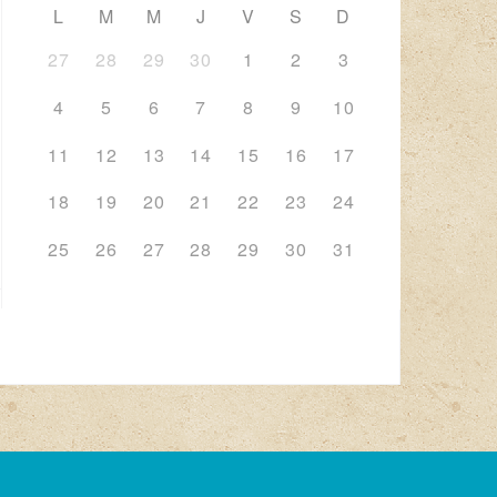
L
M
M
J
V
S
D
27
28
29
30
1
2
3
4
5
6
7
8
9
10
11
12
13
14
15
16
17
18
19
20
21
22
23
24
25
26
27
28
29
30
31