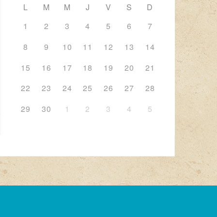
L
M
M
J
V
S
D
1
2
3
4
5
6
7
8
9
10
11
12
13
14
15
16
17
18
19
20
21
22
23
24
25
26
27
28
29
30
1
2
3
4
5