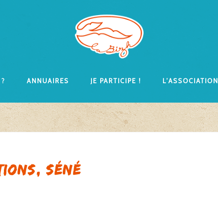
 ?
Annuaires
Je participe !
L’associatio
tions, Séné