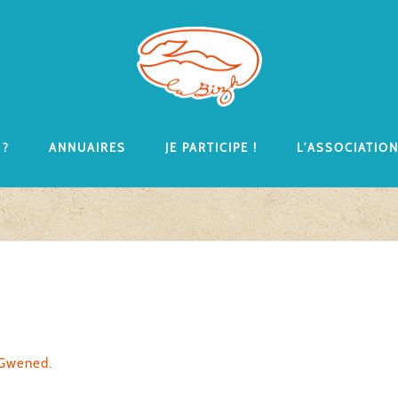
 ?
Annuaires
Je participe !
L’associatio
-Gwened
.