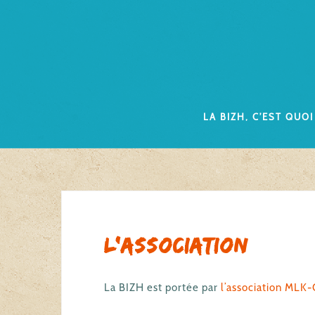
Skip
to
content
La Bizh, c’est quoi
L’association
La BIZH est portée par
l’association MLK