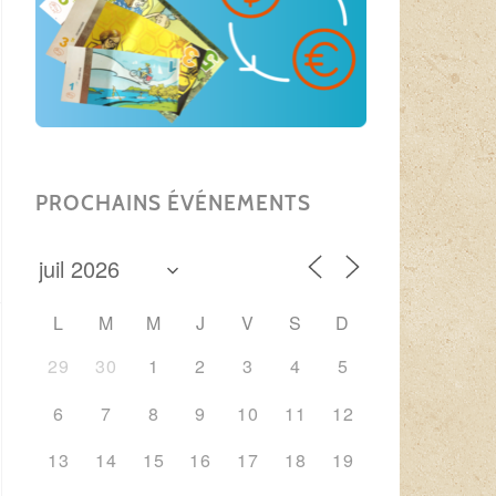
PROCHAINS ÉVÉNEMENTS
L
M
M
J
V
S
D
29
30
1
2
3
4
5
6
7
8
9
10
11
12
13
14
15
16
17
18
19