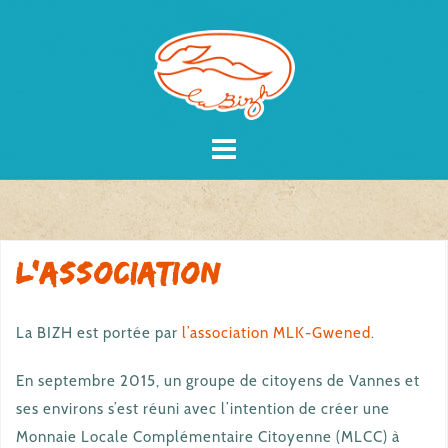
Skip
to
content
L’association
La BIZH est portée par
l’association MLK-Gwened
.
En septembre 2015, un groupe de citoyens de Vannes et
ses environs s’est réuni avec l’intention de créer une
Monnaie Locale Complémentaire Citoyenne (MLCC) à