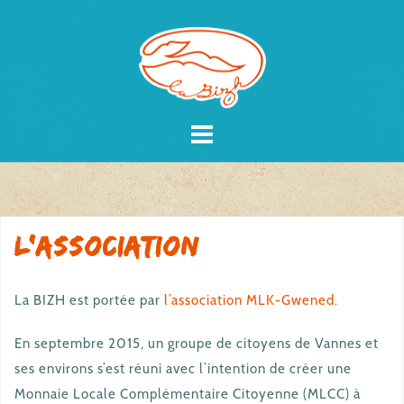
Skip
to
content
L’association
La BIZH est portée par
l’association MLK-Gwened
.
En septembre 2015, un groupe de citoyens de Vannes et
ses environs s’est réuni avec l’intention de créer une
Monnaie Locale Complémentaire Citoyenne (MLCC) à