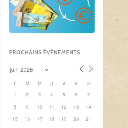
PROCHAINS ÉVÉNEMENTS
L
M
M
J
V
S
D
1
2
3
4
5
6
7
8
9
10
11
12
13
14
15
16
17
18
19
20
21