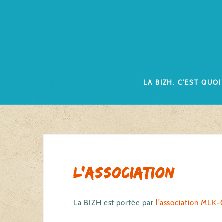
Skip
to
content
La Bizh, c’est quoi
L’association
La BIZH est portée par
l’association MLK