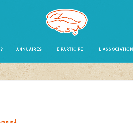
 ?
Annuaires
Je participe !
L’associatio
-Gwened
.