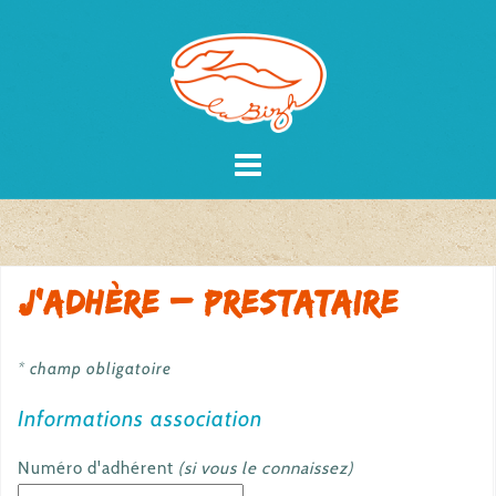
Skip
to
content
J’adhère – Prestataire
* champ obligatoire
Informations association
Numéro d'adhérent
(si vous le connaissez)