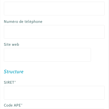
a
Numéro de téléphone
u
t
r
Site web
e
e
m
a
Structure
i
SIRET*
l
Code APE*