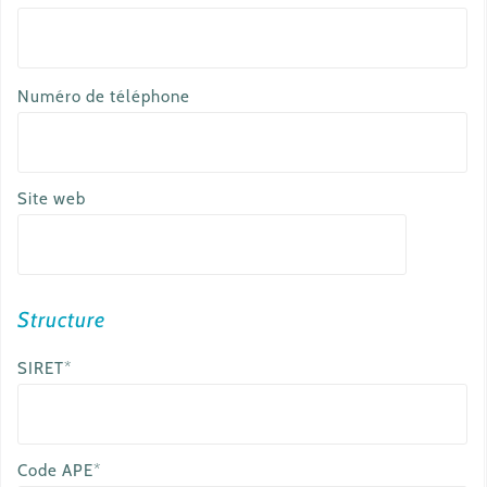
a
Numéro de téléphone
u
t
r
Site web
e
e
m
a
Structure
i
SIRET*
l
Code APE*