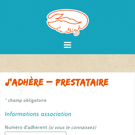
Skip
to
content
J’adhère – Prestataire
* champ obligatoire
Informations association
Numéro d'adhérent
(si vous le connaissez)