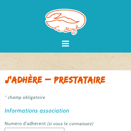
Skip
to
content
J’adhère – Prestataire
* champ obligatoire
Informations association
Numéro d'adhérent
(si vous le connaissez)