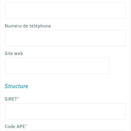
a
Numéro de téléphone
u
t
r
Site web
e
e
m
a
Structure
i
SIRET*
l
Code APE*