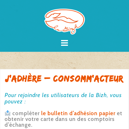
Skip
to
content
J’adhère – Consomm’acteur
Pour rejoindre les utilisateurs de la Bizh, vous
pouvez :
compléter
le bulletin d’adhésion papier
et
obtenir votre carte dans un des comptoirs
d’échange.