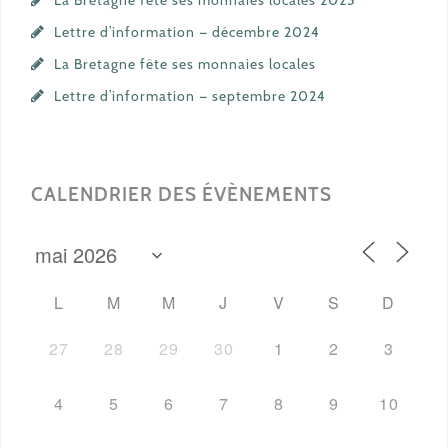
La Bretagne fête ses monnaies locales 2025
Lettre d’information — décembre 2024
La Bretagne fête ses monnaies locales
Lettre d’information — septembre 2024
CALENDRIER DES ÉVÈNEMENTS
L
M
M
J
V
S
D
27
28
29
30
1
2
3
4
5
6
7
8
9
10