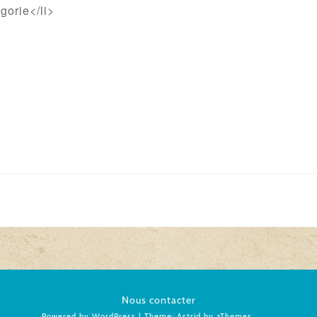
gorie</li>
Nous contacter
Powered by WordPress
|
Theme:
Astrid
by aThemes.