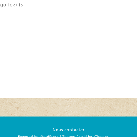
gorie</li>
Nous contacter
Powered by WordPress
|
Theme:
Astrid
by aThemes.