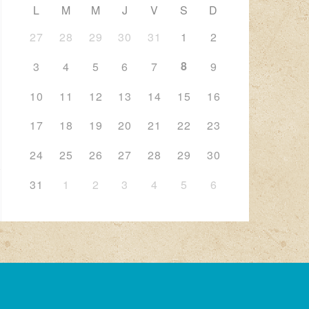
L
M
M
J
V
S
D
27
28
29
30
31
1
2
8
3
4
5
6
7
9
10
11
12
13
14
15
16
17
18
19
20
21
22
23
24
25
26
27
28
29
30
31
1
2
3
4
5
6