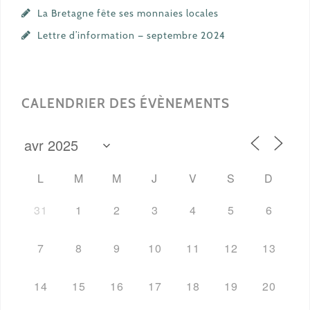
La Bretagne fête ses monnaies locales
Lettre d’information — septembre 2024
CALENDRIER DES ÉVÈNEMENTS
L
M
M
J
V
S
D
31
1
2
3
4
5
6
7
8
9
10
11
12
13
14
15
16
17
18
19
20