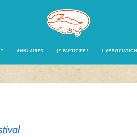
 ?
Annuaires
Je participe !
L’associatio
stival