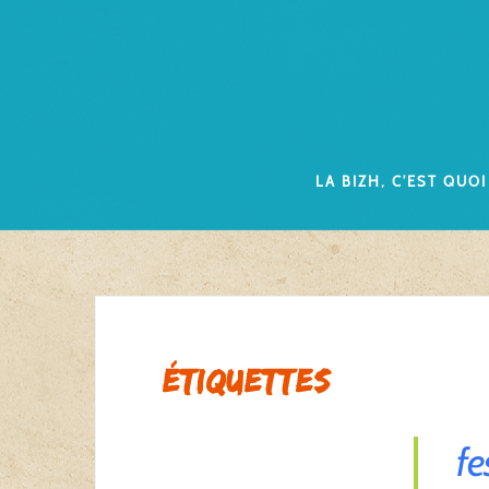
Skip
to
content
La Bizh, c’est quoi
Étiquettes
fe