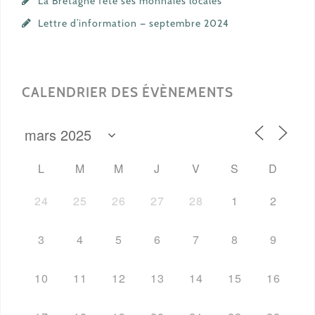
La Bretagne fête ses monnaies locales
Lettre d’information — septembre 2024
CALENDRIER DES ÉVÈNEMENTS
L
M
M
J
V
S
D
24
25
26
27
28
1
2
3
4
5
6
7
8
9
10
11
12
13
14
15
16