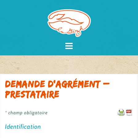
Skip
to
content
Demande d’agrément –
Prestataire
* champ obligatoire
Identification