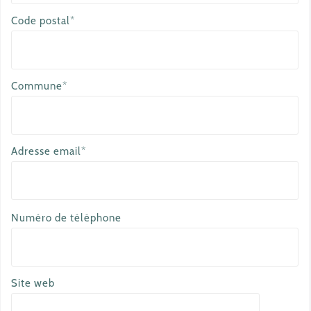
Code postal*
Commune*
Adresse email*
a
Numéro de téléphone
u
t
r
Site web
e