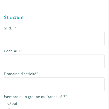
e
m
a
Structure
i
SIRET*
l
Code APE*
Domaine d’activité*
Membre d'un groupe ou franchisé ?*
oui