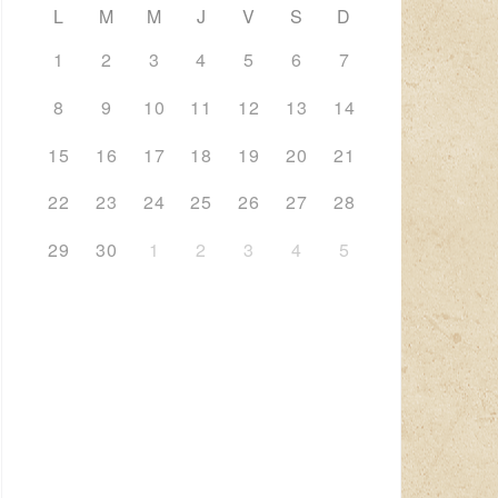
L
M
M
J
V
S
D
1
2
3
4
5
6
7
8
9
10
11
12
13
14
15
16
17
18
19
20
21
22
23
24
25
26
27
28
29
30
1
2
3
4
5