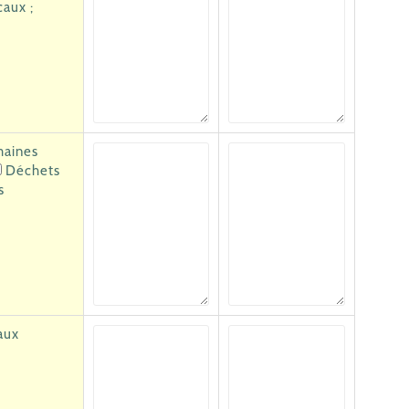
caux ;
maines
Déchets
s
aux