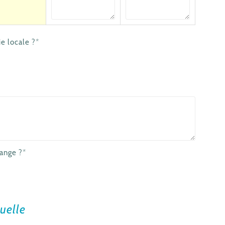
ie locale ?*
ange ?*
uelle