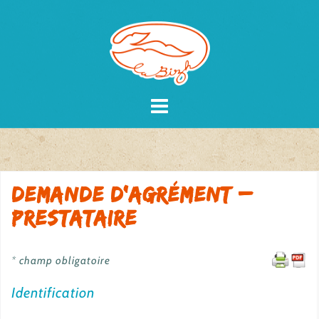
Skip
to
content
Demande d’agrément –
Prestataire
* champ obligatoire
Identification