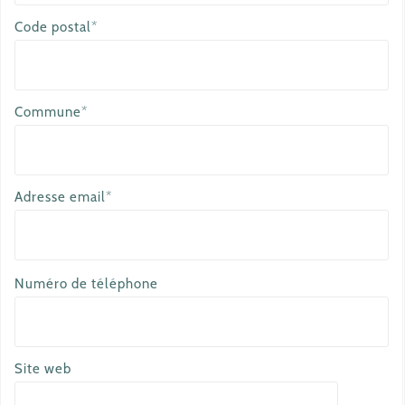
Code postal*
Commune*
Adresse email*
a
Numéro de téléphone
u
t
r
Site web
e