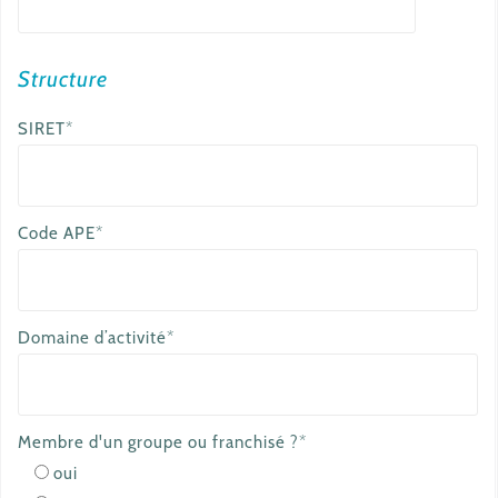
e
m
a
Structure
i
SIRET*
l
Code APE*
Domaine d’activité*
Membre d'un groupe ou franchisé ?*
oui