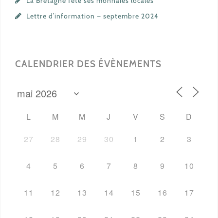
La Bretagne fête ses monnaies locales
Lettre d’information — septembre 2024
CALENDRIER DES ÉVÈNEMENTS
L
M
M
J
V
S
D
27
28
29
30
1
2
3
4
5
6
7
8
9
10
11
12
13
14
15
16
17