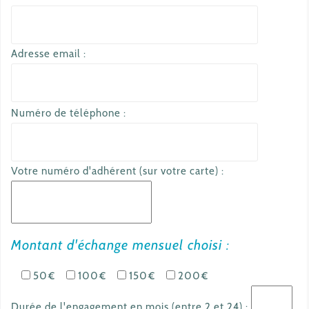
Adresse email :
a
Numéro de téléphone :
u
t
r
Votre numéro d'adhérent (sur votre carte) :
e
e
m
Montant d'échange mensuel choisi :
a
i
50€
100€
150€
200€
l
Durée de l'engagement en mois (entre 2 et 24) :