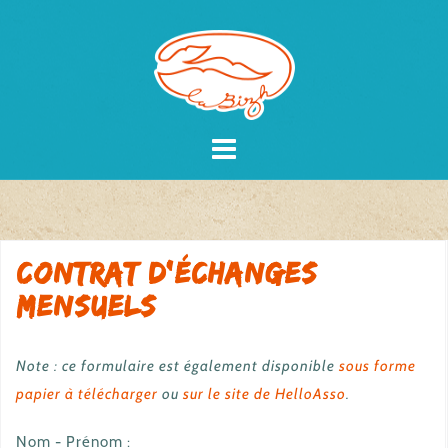
Skip
to
content
Contrat d’échanges
mensuels
Note : ce formulaire est également disponible
sous forme
papier à télécharger
ou
sur le site de HelloAsso
.
Nom - Prénom :