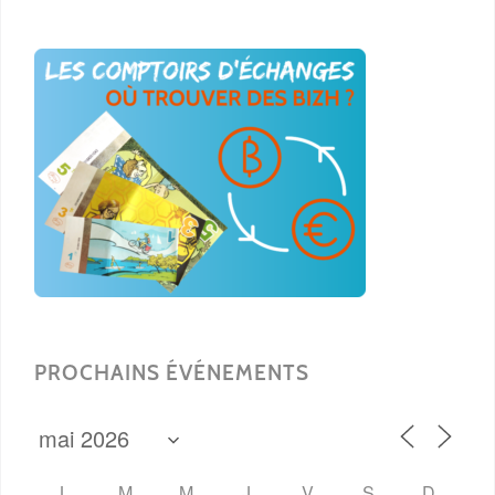
PROCHAINS ÉVÉNEMENTS
L
M
M
J
V
S
D