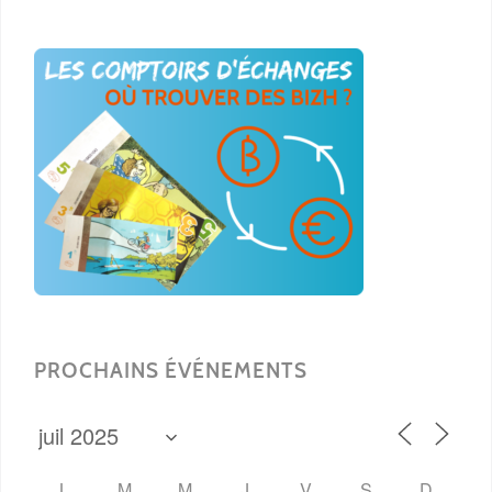
PROCHAINS ÉVÉNEMENTS
L
M
M
J
V
S
D