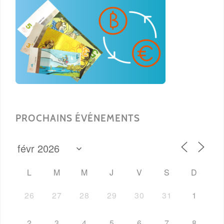
PROCHAINS ÉVÉNEMENTS
L
M
M
J
V
S
D
26
27
28
29
30
31
1
2
3
4
5
6
7
8