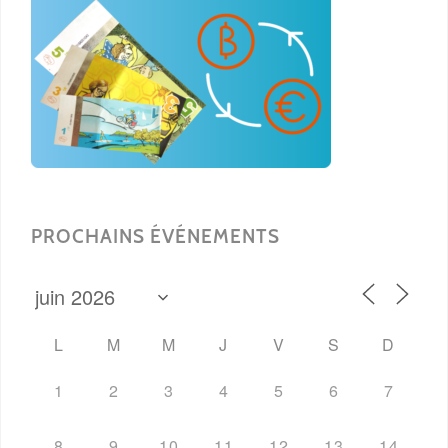
PROCHAINS ÉVÉNEMENTS
L
M
M
J
V
S
D
1
2
3
4
5
6
7
8
9
10
11
12
13
14