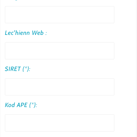
t
r
e
Lec'hienn Web :
e
m
a
i
SIRET (*):
l
Kod APE (*):