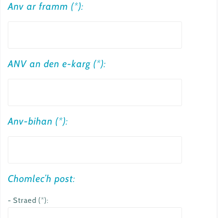
Anv ar framm (*):
ANV an den e-karg (*):
Anv-bihan (*):
Chomlec’h post:
- Straed (*):