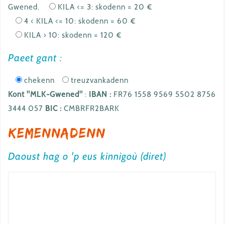
Gwened.
KILA <= 3: skodenn = 20 €
4 < KILA <= 10: skodenn = 60 €
KILA > 10: skodenn = 120 €
Paeet gant :
chekenn
treuzvankadenn
Kont "MLK-Gwened"
:
IBAN :
FR76 1558 9569 5502 8756
3444 057
BIC :
CMBRFR2BARK
Kemennadenn
Daoust hag o 'p eus kinnigoù (diret)