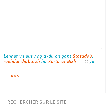
Lennet 'm eus hag a-du on gant
Statudoù
,
reolidur diabarzh
ha
Karta ar Bizh
:
ya
RECHERCHER SUR LE SITE