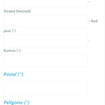
-
Straed (heuliad):
- Kod
post (*):
-
Kumun (*):
Postel (*):
a
Pellgomz (*):
u