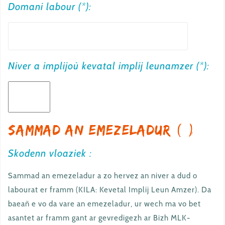
Domani labour (*):
Niver a implijoù kevatal implij leunamzer (*):
Sammad an emezeladur (*)
Skodenn vloaziek :
Sammad an emezeladur a zo hervez an niver a dud o
labourat er framm (KILA: Kevetal Implij Leun Amzer). Da
baeañ e vo da vare an emezeladur, ur wech ma vo bet
asantet ar framm gant ar gevredigezh ar Bizh MLK-