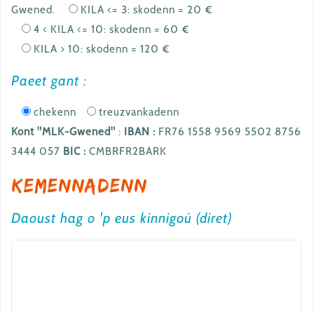
Gwened.
KILA <= 3: skodenn = 20 €
4 < KILA <= 10: skodenn = 60 €
KILA > 10: skodenn = 120 €
Paeet gant :
chekenn
treuzvankadenn
Kont "MLK-Gwened"
:
IBAN :
FR76 1558 9569 5502 8756
3444 057
BIC :
CMBRFR2BARK
Kemennadenn
Daoust hag o 'p eus kinnigoù (diret)