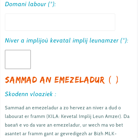
Domani labour (*):
Niver a implijoù kevatal implij leunamzer (*):
Sammad an emezeladur (*)
Skodenn vloaziek :
Sammad an emezeladur a zo hervez an niver a dud o
labourat er framm (KILA: Kevetal Implij Leun Amzer). Da
baeañ e vo da vare an emezeladur, ur wech ma vo bet
asantet ar framm gant ar gevredigezh ar Bizh MLK-