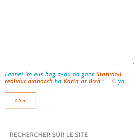
Lennet 'm eus hag a-du on gant
Statudoù
,
reolidur diabarzh
ha
Karta ar Bizh
:
ya
RECHERCHER SUR LE SITE