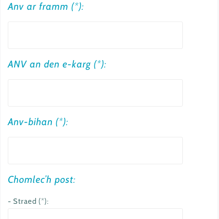
Anv ar framm (*):
ANV an den e-karg (*):
Anv-bihan (*):
Chomlec’h post:
- Straed (*):