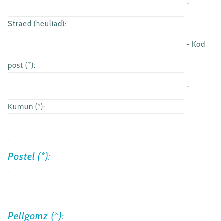
-
Straed (heuliad):
- Kod
post (*):
-
Kumun (*):
Postel (*):
a
Pellgomz (*):
u