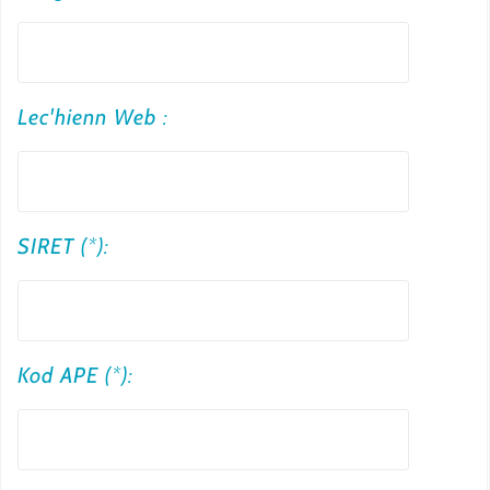
t
r
e
Lec'hienn Web :
e
m
a
i
SIRET (*):
l
Kod APE (*):