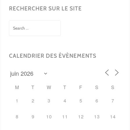
RECHERCHER SUR LE SITE
Search
for:
CALENDRIER DES ÉVÈNEMENTS
M
T
W
T
F
S
S
1
2
3
4
5
6
7
8
9
10
11
12
13
14