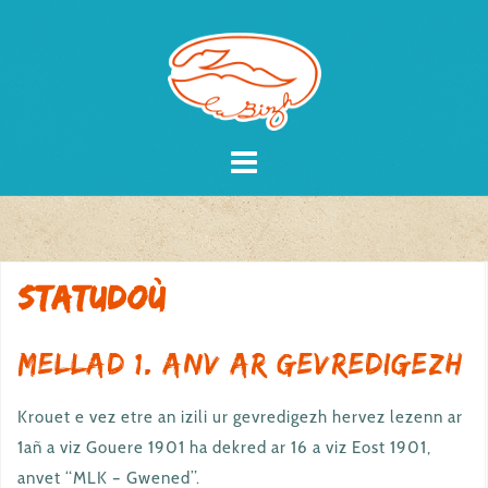
Skip
to
content
Statudoù
Mellad 1. Anv ar gevredigezh
Krouet e vez etre an izili ur gevredigezh hervez lezenn ar
1añ a viz Gouere 1901 ha dekred ar 16 a viz Eost 1901,
anvet “MLK – Gwened”.