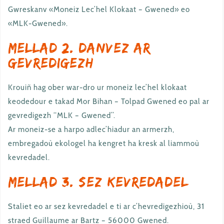
Gwreskanv «Moneiz Lec’hel Klokaat – Gwened» eo
«MLK-Gwened».
Mellad 2. Danvez ar
gevredigezh
Krouiñ hag ober war-dro ur moneiz lec’hel klokaat
keodedour e takad Mor Bihan – Tolpad Gwened eo pal ar
gevredigezh “MLK – Gwened”.
Ar moneiz-se a harpo adlec’hiadur an armerzh,
embregadoù ekologel ha kengret ha kresk al liammoù
kevredadel.
Mellad 3. Sez kevredadel
Staliet eo ar sez kevredadel e ti ar c’hevredigezhioù, 31
straed Guillaume ar Bartz – 56000 Gwened.