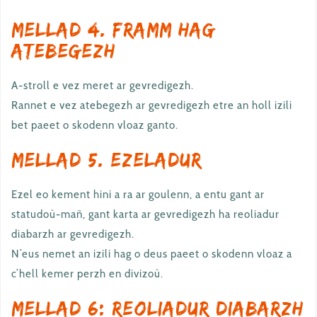
Mellad 4. Framm hag
atebegezh
A-stroll e vez meret ar gevredigezh.
Rannet e vez atebegezh ar gevredigezh etre an holl izili
bet paeet o skodenn vloaz ganto.
Mellad 5. Ezeladur
Ezel eo kement hini a ra ar goulenn, a entu gant ar
statudoù-mañ, gant karta ar gevredigezh ha reoliadur
diabarzh ar gevredigezh.
N’eus nemet an izili hag o deus paeet o skodenn vloaz a
c’hell kemer perzh en divizoù.
Mellad 6: Reoliadur diabarzh