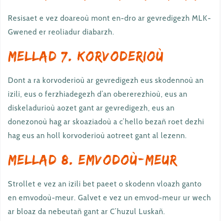
Resisaet e vez doareoù mont en-dro ar gevredigezh MLK-
Gwened er reoliadur diabarzh.
Mellad 7. Korvoderioù
Dont a ra korvoderioù ar gevredigezh eus skodennoù an
izili, eus o ferzhiadegezh d’an obererezhioù, eus an
diskeladurioù aozet gant ar gevredigezh, eus an
donezonoù hag ar skoaziadoù a c’hello bezañ roet dezhi
hag eus an holl korvoderioù aotreet gant al lezenn.
Mellad 8. Emvodoù-meur
Strollet e vez an izili bet paeet o skodenn vloazh ganto
en emvodoù-meur. Galvet e vez un emvod-meur ur wech
ar bloaz da nebeutañ gant ar C’huzul Luskañ.