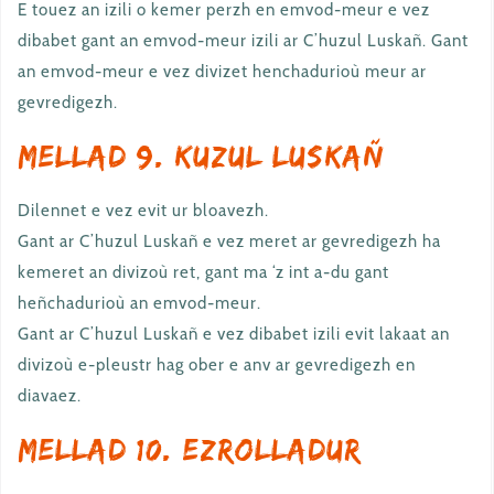
E touez an izili o kemer perzh en emvod-meur e vez
dibabet gant an emvod-meur izili ar C’huzul Luskañ. Gant
an emvod-meur e vez divizet henchadurioù meur ar
gevredigezh.
Mellad 9. Kuzul Luskañ
Dilennet e vez evit ur bloavezh.
Gant ar C’huzul Luskañ e vez meret ar gevredigezh ha
kemeret an divizoù ret, gant ma ‘z int a-du gant
heñchadurioù an emvod-meur.
Gant ar C’huzul Luskañ e vez dibabet izili evit lakaat an
divizoù e-pleustr hag ober e anv ar gevredigezh en
diavaez.
Mellad 10. Ezrolladur