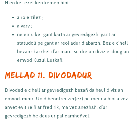
N’eo ket ezel ken kemen hini:
a ro e zilez ;
a varv ;
ne entu ket gant karta ar gevredigezh, gant ar
statudoù pe gant ar reoliadur diabarzh. Bez e c’hell
bezañ skarzhet d’ar mare-se dre un diviz e-doug un
emvod Kuzul Luskañ.
Mellad 11. Divodadur
Divoded e c’hell ar gevredigezh bezañ da heul diviz an
emvod-meur. Un dibennfreuzer(ez) pe meur a hini a vez
anvet evit reiñ ar fred rik, ma vez anezhañ, d’ur
gevredigezh he deus ur pal damheñvel.