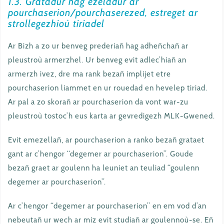
1.3. Gratadur hag ezeladur ar
pourchaserion/pourchaserezed, estreget ar
strollegezhioù tiriadel
Ar Bizh a zo ur benveg prederiañ hag adheñchañ ar
pleustroù armerzhel. Ur benveg evit adlec’hiañ an
armerzh ivez, dre ma rank bezañ implijet etre
pourchaserion liammet en ur rouedad en hevelep tiriad.
Ar pal a zo skorañ ar pourchaserion da vont war-zu
pleustroù tostoc’h eus karta ar gevredigezh MLK-Gwened.
Evit emezellañ, ar pourchaserion a ranko bezañ grataet
gant ar c’hengor “degemer ar pourchaserion”. Goude
bezañ graet ar goulenn ha leuniet an teuliad “goulenn
degemer ar pourchaserion”.
Ar c’hengor “degemer ar pourchaserion” en em vod d’an
nebeutañ ur wech ar miz evit studiañ ar goulennoù-se. Eñ