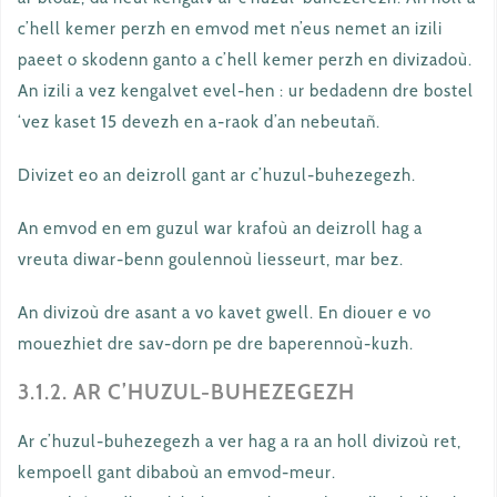
c’hell kemer perzh en emvod met n’eus nemet an izili
paeet o skodenn ganto a c’hell kemer perzh en divizadoù.
An izili a vez kengalvet evel-hen : ur bedadenn dre bostel
‘vez kaset 15 devezh en a-raok d’an nebeutañ.
Divizet eo an deizroll gant ar c’huzul-buhezegezh.
An emvod en em guzul war krafoù an deizroll hag a
vreuta diwar-benn goulennoù liesseurt, mar bez.
An divizoù dre asant a vo kavet gwell. En diouer e vo
mouezhiet dre sav-dorn pe dre baperennoù-kuzh.
3.1.2. AR C’HUZUL-BUHEZEGEZH
Ar c’huzul-buhezegezh a ver hag a ra an holl divizoù ret,
kempoell gant dibaboù an emvod-meur.