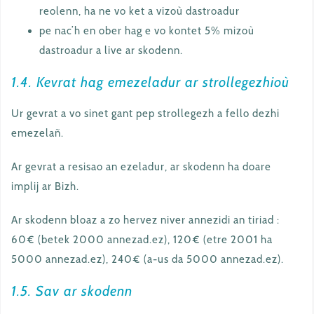
reolenn, ha ne vo ket a vizoù dastroadur
pe nac’h en ober hag e vo kontet 5% mizoù
dastroadur a live ar skodenn.
1.4. Kevrat hag emezeladur ar strollegezhioù
Ur gevrat a vo sinet gant pep strollegezh a fello dezhi
emezelañ.
Ar gevrat a resisao an ezeladur, ar skodenn ha doare
implij ar Bizh.
Ar skodenn bloaz a zo hervez niver annezidi an tiriad :
60€ (betek 2000 annezad.ez), 120€ (etre 2001 ha
5000 annezad.ez), 240€ (a-us da 5000 annezad.ez).
1.5. Sav ar skodenn