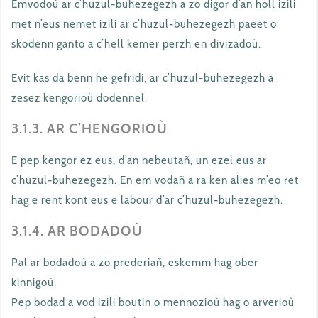
Emvodoù ar c’huzul-buhezegezh a zo digor d’an holl izili
met n’eus nemet izili ar c’huzul-buhezegezh paeet o
skodenn ganto a c’hell kemer perzh en divizadoù.
Evit kas da benn he gefridi, ar c’huzul-buhezegezh a
zesez kengorioù dodennel.
3.1.3. AR C’HENGORIOÙ
E pep kengor ez eus, d’an nebeutañ, un ezel eus ar
c’huzul-buhezegezh. En em vodañ a ra ken alies m’eo ret
hag e rent kont eus e labour d’ar c’huzul-buhezegezh.
3.1.4. AR BODADOÙ
Pal ar bodadoù a zo prederiañ, eskemm hag ober
kinnigoù.
Pep bodad a vod izili boutin o mennozioù hag o arverioù