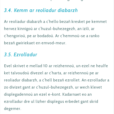
3.4. Kemm ar reoliadur diabarzh
Ar reoliadur diabarzh a c’hello bezañ kresket pe kemmet
hervez kinnigoù ar c’huzul-buhezegezh, an izili, ar
c’hengorioù, pe ar bodadoù. Ar c’hemmoù-se a ranko
bezañ gwiriekaet en emvod-meur.
3.5. Ezrolladur
Evel skrivet e mellad 10 ar reizhennoù, un ezel ne heulfe
ket talvoudoù divezel ar c’harta, ar reizhennoù pe ar
reoliadur diabarzh, a c’hell bezañ ezrollet. An ezrolladur a
zo divizet gant ar c’huzul-buhezegezh, ur wech klevet
displegadennoù an ezel e-kont. Kadarnaet eo an
ezrolladur dre ul lizher displegus erbedet gant skrid
degemer.