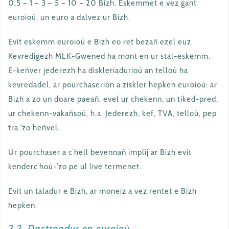
0,5 – 1 – 3 – 5 – 10 – 20 Bizh. Eskemmet e vez gant
euroioù; un euro a dalvez ur Bizh.
Evit eskemm euroioù e Bizh eo ret bezañ ezel euz
Kevredigezh MLK-Gwened ha mont en ur stal-eskemm.
E-keñver jederezh ha diskleriadurioù an telloù ha
kevredadel, ar pourchaserion a ziskler hepken euroioù: ar
Bizh a zo un doare paeañ, evel ur chekenn, un tiked-pred,
ur chekenn-vakañsoù, h.a. Jederezh, kef, TVA, telloù, pep
tra ‘zo heñvel.
Ur pourchaser a c’hell bevennañ implij ar Bizh evit
kenderc’hoù-‘zo pe ul live termenet.
Evit un taladur e Bizh, ar moneiz a vez rentet e Bizh
hepken.
2.2. Dastroadur en euroioù