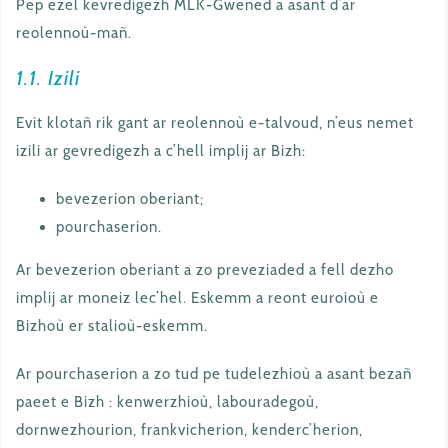
Pep ezel kevredigezh MLK-Gwened a asant d’ar
reolennoù-mañ.
1.1. Izili
Evit klotañ rik gant ar reolennoù e-talvoud, n’eus nemet
izili ar gevredigezh a c’hell implij ar Bizh:
bevezerion oberiant;
pourchaserion.
Ar bevezerion oberiant a zo preveziaded a fell dezho
implij ar moneiz lec’hel. Eskemm a reont euroioù e
Bizhoù er stalioù-eskemm.
Ar pourchaserion a zo tud pe tudelezhioù a asant bezañ
paeet e Bizh : kenwerzhioù, labouradegoù,
dornwezhourion, frankvicherion, kenderc’herion,