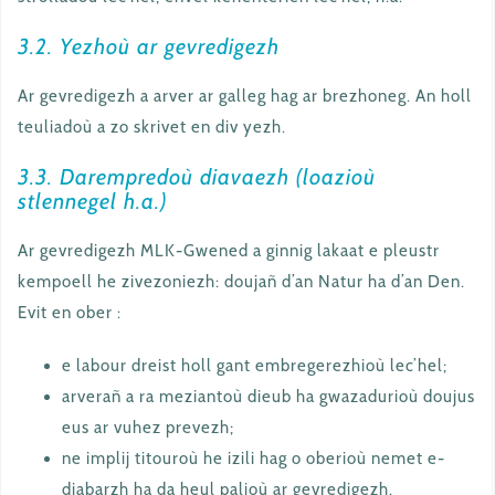
3.2. Yezhoù ar gevredigezh
Ar gevredigezh a arver ar galleg hag ar brezhoneg. An holl
teuliadoù a zo skrivet en div yezh.
3.3. Darempredoù diavaezh (loazioù
stlennegel h.a.)
Ar gevredigezh MLK-Gwened a ginnig lakaat e pleustr
kempoell he zivezoniezh: doujañ d’an Natur ha d’an Den.
Evit en ober :
e labour dreist holl gant embregerezhioù lec’hel;
arverañ a ra meziantoù dieub ha gwazadurioù doujus
eus ar vuhez prevezh;
ne implij titouroù he izili hag o oberioù nemet e-
diabarzh ha da heul palioù ar gevredigezh.