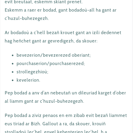
evit breutaat, eskemm skiant prenet.
Eskemm a raer er bodad, gant bodadoù-all ha gant ar
c’huzul-buhezegezh.
Ar bodadoù a c’hell bezañ krouet gant an izili dedennet
hag heñchet gant ar gevredigezh, da skouer:
bevezerion/bevezerezed oberiant;
pourchaserion/pourchaserezed;
strollegezhioù;
kevelerion.
Pep bodad a anv d’an nebeutañ un dileuriad karget d’ober
al liamm gant ar c’huzul-buhezegezh.
Pep bodad a ziviz penaos en em zibab evit bezañ liammet
eus tiriad ar Bizh. Gallout a ra, da skouer, krouiñ
strolladoù lec’hel, envel kehenterien lec’hel, h.a.