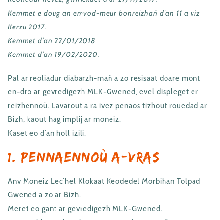
Kemmet e doug an emvod-meur bonreizhañ d’an 11 a viz
Kerzu 2017.
Kemmet d’an 22/01/2018
Kemmet d’an 19/02/2020.
Pal ar reoliadur diabarzh-mañ a zo resisaat doare mont
en-dro ar gevredigezh MLK-Gwened, evel displeget er
reizhennoù. Lavarout a ra ivez penaos tizhout rouedad ar
Bizh, kaout hag implij ar moneiz.
Kaset eo d’an holl izili.
1. Pennaennoù a-vras
Anv Moneiz Lec’hel Klokaat Keodedel Morbihan Tolpad
Gwened a zo ar Bizh.
Meret eo gant ar gevredigezh MLK-Gwened.