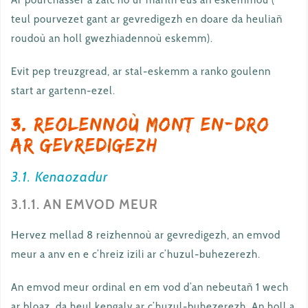
Ar pourchasser a zalc’ho ur marilh eus an eskemmoù (
teul pourvezet gant ar gevredigezh en doare da heuliañ
roudoù an holl gwezhiadennoù eskemm).
Evit pep treuzgread, ar stal-eskemm a ranko goulenn
start ar gartenn-ezel.
3. Reolennoù mont en-dro
ar gevredigezh
3.1. Kenaozadur
3.1.1. AN EMVOD MEUR
Hervez mellad 8 reizhennoù ar gevredigezh, an emvod
meur a anv en e c’hreiz izili ar c’huzul-buhezerezh.
An emvod meur ordinal en em vod d’an nebeutañ 1 wech
ar bloaz, da heul kengalv ar c’huzul-buhezerezh. An holl a