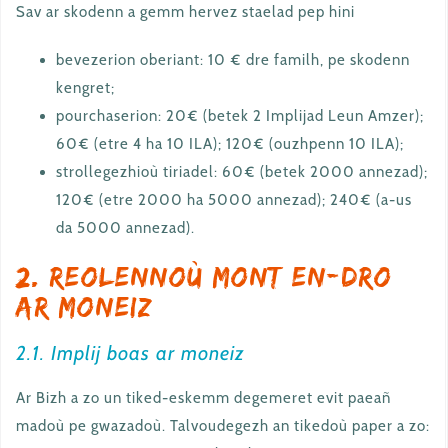
Sav ar skodenn a gemm hervez staelad pep hini
bevezerion oberiant: 10 € dre familh, pe skodenn
kengret;
pourchaserion: 20€ (betek 2 Implijad Leun Amzer);
60€ (etre 4 ha 10 ILA); 120€ (ouzhpenn 10 ILA);
strollegezhioù tiriadel: 60€ (betek 2000 annezad);
120€ (etre 2000 ha 5000 annezad); 240€ (a-us
da 5000 annezad).
2. Reolennoù mont en-dro
ar moneiz
2.1. Implij boas ar moneiz
Ar Bizh a zo un tiked-eskemm degemeret evit paeañ
madoù pe gwazadoù. Talvoudegezh an tikedoù paper a zo: