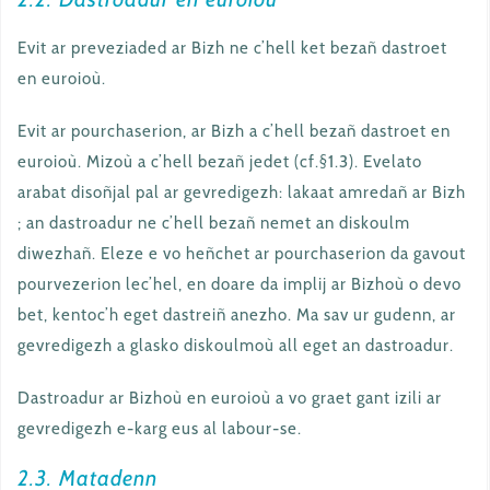
Evit ar preveziaded ar Bizh ne c’hell ket bezañ dastroet
en euroioù.
Evit ar pourchaserion, ar Bizh a c’hell bezañ dastroet en
euroioù. Mizoù a c’hell bezañ jedet (cf.§1.3). Evelato
arabat disoñjal pal ar gevredigezh: lakaat amredañ ar Bizh
; an dastroadur ne c’hell bezañ nemet an diskoulm
diwezhañ. Eleze e vo heñchet ar pourchaserion da gavout
pourvezerion lec’hel, en doare da implij ar Bizhoù o devo
bet, kentoc’h eget dastreiñ anezho. Ma sav ur gudenn, ar
gevredigezh a glasko diskoulmoù all eget an dastroadur.
Dastroadur ar Bizhoù en euroioù a vo graet gant izili ar
gevredigezh e-karg eus al labour-se.
2.3. Matadenn