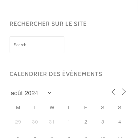
RECHERCHER SUR LE SITE
Search
for:
CALENDRIER DES ÉVÈNEMENTS
M
T
W
T
F
S
S
29
30
31
1
2
3
4