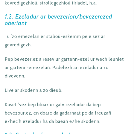
kevredigezhioù, strollegezhioù tiriadel, h.a.
1.2. Ezeladur ar bevezerion/bevezerezed
oberiant
Tu ‘zo emezelañ er stalioù-eskemm pe e sez ar
gevredigezh.
Pep bevezer.ez a resev ur gartenn-ezel ur wech leuniet
ar gartenn-emezelañ. Padelezh an ezeladur a zo
divevenn.
Live ar skodenn a zo dieub.
Kaset ‘vez bep bloaz ur galv-ezeladur da bep
bevezour.ez, en doare da gadarnaat pe da freuzañ
e/hec’h ezeladur ha da baeañ e/he skodenn.