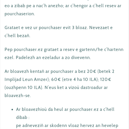
eo a zibab pe a nac’h anezho; ar c’hengor a c’hell resev ar
pourchaserion.
Grataet e vez ur pourchaser evit 3 bloaz. Nevezaet e
c’hell bezañ.
Pep pourchaser.ez grataet a resev e gartenn/he c’hartenn
ezel. Padelezh an ezeladur a zo divevenn.
Ar bloavezh kentañ ar pourchaser a bez 20€ (betek 2
Implijad Leun Amzer); 60€ (etre 4 ha 10 ILA); 120€
(ouzhpenn 10 ILA). N’eus ket a vizoù dastroadur ar
bloavezh-se.
Ar bloavezhioù da heul ar pourchaser.ez a c’hell
dibab :
pe adneveziñ ar skodenn vloaz hervez an hevelep