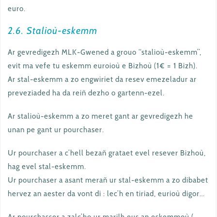
euro.
2.6. Stalioù-eskemm
Ar gevredigezh MLK-Gwened a grouo “stalioù-eskemm”,
evit ma vefe tu eskemm euroioù e Bizhoù (1€ = 1 Bizh).
Ar stal-eskemm a zo engwiriet da resev emezeladur ar
preveziaded ha da reiñ dezho o gartenn-ezel.
Ar stalioù-eskemm a zo meret gant ar gevredigezh he
unan pe gant ur pourchaser.
Ur pourchaser a c’hell bezañ grataet evel resever Bizhoù,
hag evel stal-eskemm.
Ur pourchaser a asant merañ ur stal-eskemm a zo dibabet
hervez an aester da vont di : lec’h en tiriad, eurioù digor…