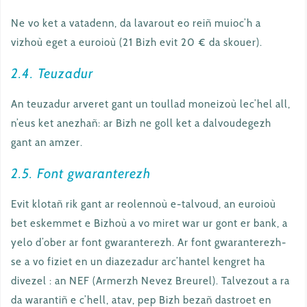
Ne vo ket a vatadenn, da lavarout eo reiñ muioc’h a
vizhoù eget a euroioù (21 Bizh evit 20 € da skouer).
2.4. Teuzadur
An teuzadur arveret gant un toullad moneizoù lec’hel all,
n’eus ket anezhañ: ar Bizh ne goll ket a dalvoudegezh
gant an amzer.
2.5. Font gwaranterezh
Evit klotañ rik gant ar reolennoù e-talvoud, an euroioù
bet eskemmet e Bizhoù a vo miret war ur gont er bank, a
yelo d’ober ar font gwaranterezh. Ar font gwaranterezh-
se a vo fiziet en un diazezadur arc’hantel kengret ha
divezel : an NEF (Armerzh Nevez Breurel). Talvezout a ra
da warantiñ e c’hell, atav, pep Bizh bezañ dastroet en