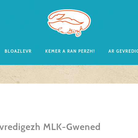
Bloazlevr
Kemer a ran perzh!
Ar gevredi
kevredigezh MLK-Gwened