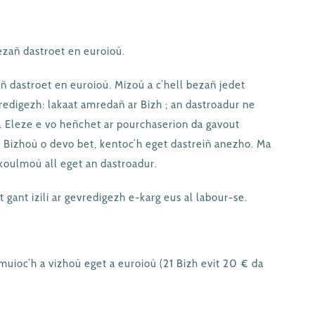
bezañ dastroet en euroioù.
zañ dastroet en euroioù. Mizoù a c’hell bezañ jedet
evredigezh: lakaat amredañ ar Bizh ; an dastroadur ne
 Eleze e vo heñchet ar pourchaserion da gavout
ar Bizhoù o devo bet, kentoc’h eget dastreiñ anezho. Ma
skoulmoù all eget an dastroadur.
 gant izili ar gevredigezh e-karg eus al labour-se.
muioc’h a vizhoù eget a euroioù (21 Bizh evit 20 € da