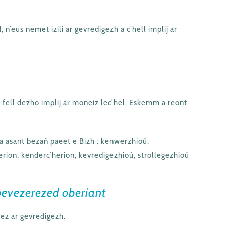
 n’eus nemet izili ar gevredigezh a c’hell implij ar
 fell dezho implij ar moneiz lec’hel. Eskemm a reont
a asant bezañ paeet e Bizh : kenwerzhioù,
rion, kenderc’herion, kevredigezhioù, strollegezhioù
bevezerezed oberiant
ez ar gevredigezh.