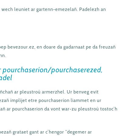
r wech leuniet ar gartenn-emezelañ. Padelezh an
 bep bevezour.ez, en doare da gadarnaat pe da freuzañ
nn.
ar pourchaserion/pourchaserezed,
iadel
eñchañ ar pleustroù armerzhel. Ur benveg evit
ezañ implijet etre pourchaserion liammet en ur
orañ ar pourchaserion da vont war-zu pleustroù tostoc’h
bezañ grataet gant ar c’hengor “degemer ar