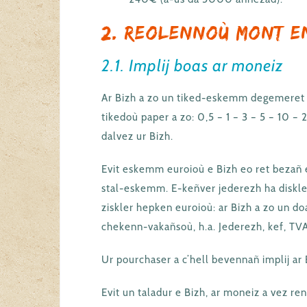
2. Reolennoù mont e
2.1. Implij boas ar moneiz
Ar Bizh a zo un tiked-eskemm degemeret
tikedoù paper a zo: 0,5 – 1 – 3 – 5 – 10 
dalvez ur Bizh.
Evit eskemm euroioù e Bizh eo ret beza
stal-eskemm. E-keñver jederezh ha diskler
ziskler hepken euroioù: ar Bizh a zo un do
chekenn-vakañsoù, h.a. Jederezh, kef, TVA,
Ur pourchaser a c’hell bevennañ implij ar 
Evit un taladur e Bizh, ar moneiz a vez re