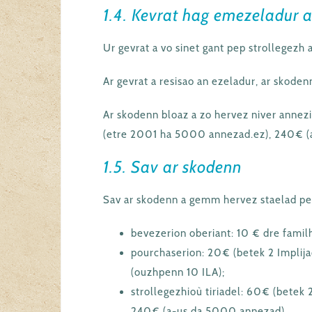
1.4. Kevrat hag emezeladur a
Ur gevrat a vo sinet gant pep strollegezh 
Ar gevrat a resisao an ezeladur, ar skodenn
Ar skodenn bloaz a zo hervez niver annez
(etre 2001 ha 5000 annezad.ez), 240€ (
1.5. Sav ar skodenn
Sav ar skodenn a gemm hervez staelad pe
bevezerion oberiant: 10 € dre famil
pourchaserion: 20€ (betek 2 Implij
(ouzhpenn 10 ILA);
strollegezhioù tiriadel: 60€ (bet
240€ (a-us da 5000 annezad).