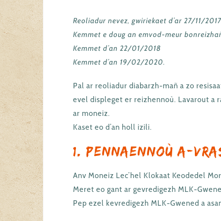
Reoliadur nevez, gwiriekaet d’ar 27/11/2017
Kemmet e doug an emvod-meur bonreizhañ d
Kemmet d’an 22/01/2018
Kemmet d’an 19/02/2020.
Pal ar reoliadur diabarzh-mañ a zo resis
evel displeget er reizhennoù. Lavarout a r
ar moneiz.
Kaset eo d’an holl izili.
1. Pennaennoù a-vra
Anv Moneiz Lec’hel Klokaat Keodedel Mor
Meret eo gant ar gevredigezh MLK-Gwene
Pep ezel kevredigezh MLK-Gwened a asan