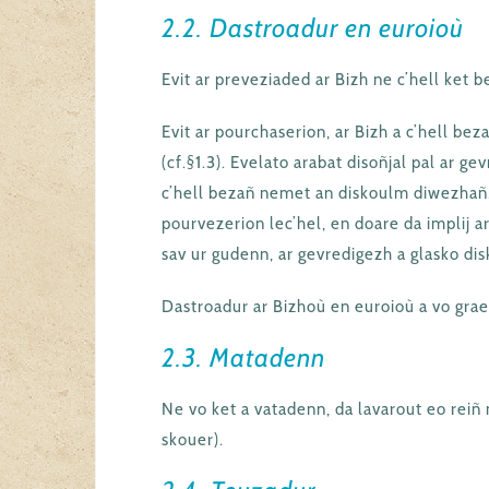
2.2. Dastroadur en euroioù
Evit ar preveziaded ar Bizh ne c’hell ket 
Evit ar pourchaserion, ar Bizh a c’hell be
(cf.§1.3). Evelato arabat disoñjal pal ar g
c’hell bezañ nemet an diskoulm diwezhañ.
pourvezerion lec’hel, en doare da implij 
sav ur gudenn, ar gevredigezh a glasko di
Dastroadur ar Bizhoù en euroioù a vo graet
2.3. Matadenn
Ne vo ket a vatadenn, da lavarout eo reiñ 
skouer).