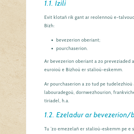
1.1. Izili
Evit klotañ rik gant ar reolennoù e-talvoud,
Bizh:
bevezerion oberiant;
pourchaserion.
Ar bevezerion oberiant a zo preveziaded a
euroioù e Bizhoù er stalioù-eskemm.
Ar pourchaserion a zo tud pe tudelezhioù 
labouradegoù, dornwezhourion, frankviche
tiriadel, h.a.
1.2. Ezeladur ar bevezerion/
Tu ‘zo emezelañ er stalioù-eskemm pe e s