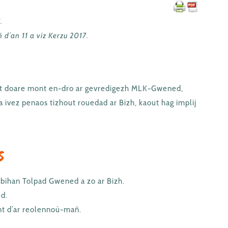
.
’an 11 a viz Kerzu 2017.
aat doare mont en-dro ar gevredigezh MLK-Gwened,
a ivez penaos tizhout rouedad ar Bizh, kaout hag implij
s
bihan Tolpad Gwened a zo ar Bizh.
d.
t d’ar reolennoù-mañ.