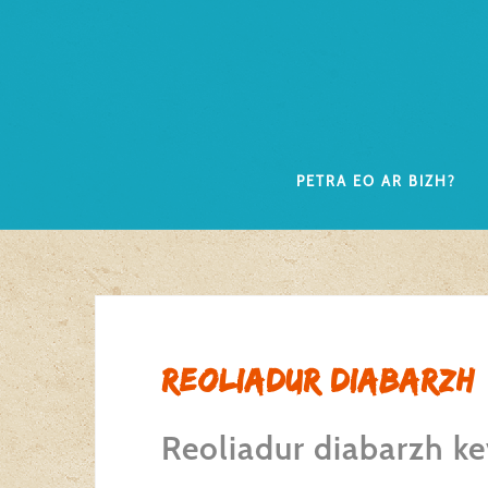
Skip
to
content
Petra eo ar Bizh?
Reoliadur diabarzh
Reoliadur diabarzh 