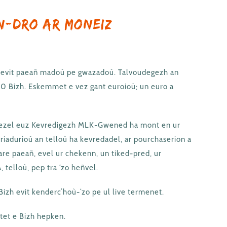
n-dro ar moneiz
 evit paeañ madoù pe gwazadoù. Talvoudegezh an
– 20 Bizh. Eskemmet e vez gant euroioù; un euro a
ñ ezel euz Kevredigezh MLK-Gwened ha mont en ur
iadurioù an telloù ha kevredadel, ar pourchaserion a
are paeañ, evel ur chekenn, un tiked-pred, ur
 telloù, pep tra ‘zo heñvel.
Bizh evit kenderc’hoù-‘zo pe ul live termenet.
ntet e Bizh hepken.