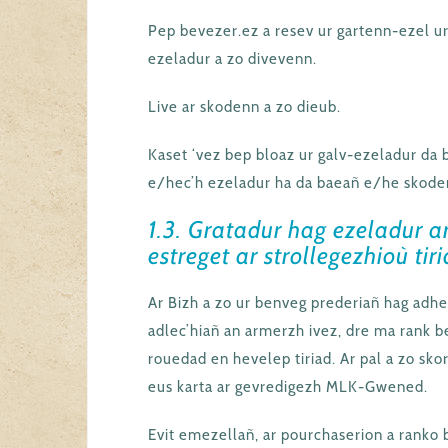
Pep bevezer.ez a resev ur gartenn-ezel u
ezeladur a zo divevenn.
Live ar skodenn a zo dieub.
Kaset ‘vez bep bloaz ur galv-ezeladur da
e/hec’h ezeladur ha da baeañ e/he skode
1.3. Gratadur hag ezeladur 
estreget ar strollegezhioù tir
Ar Bizh a zo ur benveg prederiañ hag adh
adlec’hiañ an armerzh ivez, dre ma rank b
rouedad en hevelep tiriad. Ar pal a zo sk
eus karta ar gevredigezh MLK-Gwened.
Evit emezellañ, ar pourchaserion a ranko 