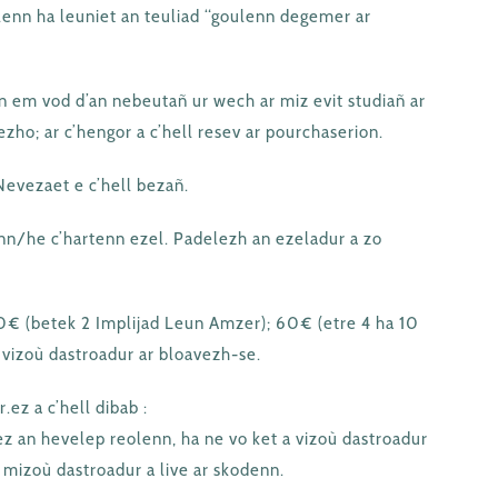
lenn ha leuniet an teuliad “goulenn degemer ar
n em vod d’an nebeutañ ur wech ar miz evit studiañ ar
zho; ar c’hengor a c’hell resev ar pourchaserion.
Nevezaet e c’hell bezañ.
enn/he c’hartenn ezel. Padelezh an ezeladur a zo
0€ (betek 2 Implijad Leun Amzer); 60€ (etre 4 ha 10
 vizoù dastroadur ar bloavezh-se.
ez a c’hell dibab :
z an hevelep reolenn, ha ne vo ket a vizoù dastroadur
 mizoù dastroadur a live ar skodenn.