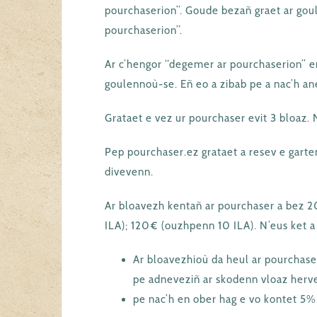
pourchaserion”. Goude bezañ graet ar gou
pourchaserion”.
Ar c’hengor “degemer ar pourchaserion” e
goulennoù-se. Eñ eo a zibab pe a nac’h ane
Grataet e vez ur pourchaser evit 3 bloaz. 
Pep pourchaser.ez grataet a resev e gart
divevenn.
Ar bloavezh kentañ ar pourchaser a bez 2
ILA); 120€ (ouzhpenn 10 ILA). N’eus ket a
Ar bloavezhioù da heul ar pourchaser.
pe adneveziñ ar skodenn vloaz herve
pe nac’h en ober hag e vo kontet 5%