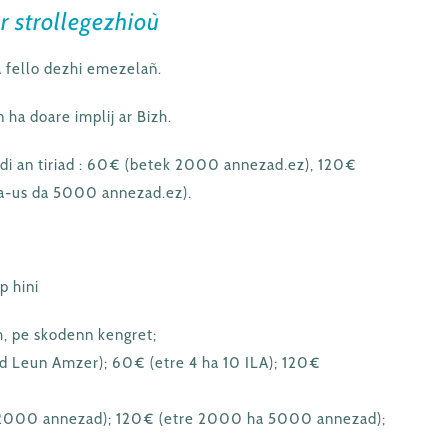
r strollegezhioù
a fello dezhi emezelañ.
 ha doare implij ar Bizh.
idi an tiriad : 60€ (betek 2000 annezad.ez), 120€
a-us da 5000 annezad.ez).
p hini
h, pe skodenn kengret;
ad Leun Amzer); 60€ (etre 4 ha 10 ILA); 120€
ek 2000 annezad); 120€ (etre 2000 ha 5000 annezad);