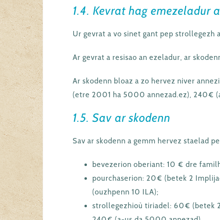
1.4. Kevrat hag emezeladur a
Ur gevrat a vo sinet gant pep strollegezh 
Ar gevrat a resisao an ezeladur, ar skodenn
Ar skodenn bloaz a zo hervez niver annez
(etre 2001 ha 5000 annezad.ez), 240€ (
1.5. Sav ar skodenn
Sav ar skodenn a gemm hervez staelad pe
bevezerion oberiant: 10 € dre famil
pourchaserion: 20€ (betek 2 Implij
(ouzhpenn 10 ILA);
strollegezhioù tiriadel: 60€ (bet
240€ (a-us da 5000 annezad).