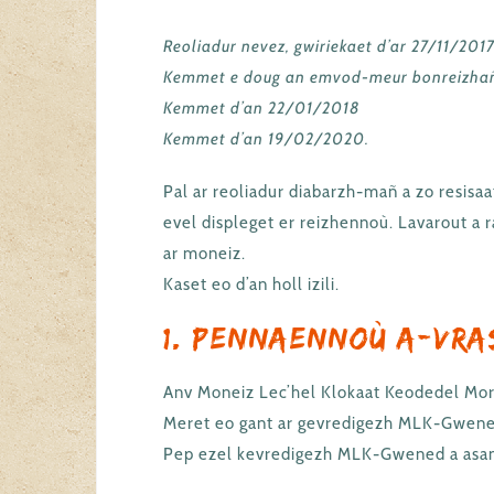
Reoliadur nevez, gwiriekaet d’ar 27/11/2017
Kemmet e doug an emvod-meur bonreizhañ d
Kemmet d’an 22/01/2018
Kemmet d’an 19/02/2020.
Pal ar reoliadur diabarzh-mañ a zo resis
evel displeget er reizhennoù. Lavarout a r
ar moneiz.
Kaset eo d’an holl izili.
1. Pennaennoù a-vra
Anv Moneiz Lec’hel Klokaat Keodedel Mor
Meret eo gant ar gevredigezh MLK-Gwene
Pep ezel kevredigezh MLK-Gwened a asan