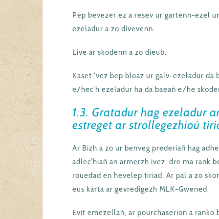
Pep bevezer.ez a resev ur gartenn-ezel u
ezeladur a zo divevenn.
Live ar skodenn a zo dieub.
Kaset ‘vez bep bloaz ur galv-ezeladur da
e/hec’h ezeladur ha da baeañ e/he skode
1.3. Gratadur hag ezeladur 
estreget ar strollegezhioù tir
Ar Bizh a zo ur benveg prederiañ hag adh
adlec’hiañ an armerzh ivez, dre ma rank b
rouedad en hevelep tiriad. Ar pal a zo sk
eus karta ar gevredigezh MLK-Gwened.
Evit emezellañ, ar pourchaserion a ranko 