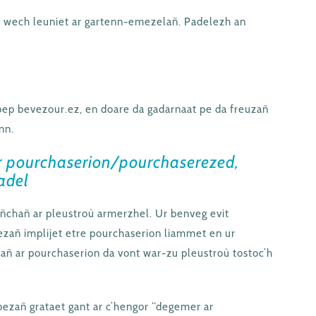
r wech leuniet ar gartenn-emezelañ. Padelezh an
 bep bevezour.ez, en doare da gadarnaat pe da freuzañ
nn.
ar pourchaserion/pourchaserezed,
iadel
eñchañ ar pleustroù armerzhel. Ur benveg evit
ezañ implijet etre pourchaserion liammet en ur
orañ ar pourchaserion da vont war-zu pleustroù tostoc’h
bezañ grataet gant ar c’hengor “degemer ar