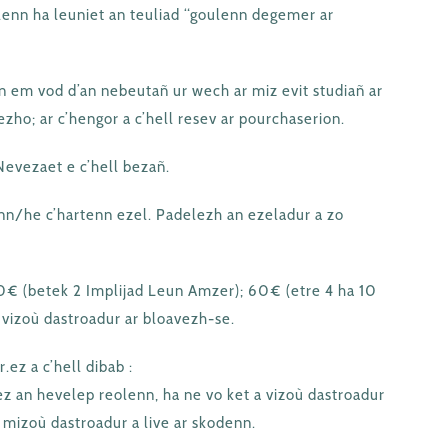
lenn ha leuniet an teuliad “goulenn degemer ar
n em vod d’an nebeutañ ur wech ar miz evit studiañ ar
zho; ar c’hengor a c’hell resev ar pourchaserion.
Nevezaet e c’hell bezañ.
enn/he c’hartenn ezel. Padelezh an ezeladur a zo
0€ (betek 2 Implijad Leun Amzer); 60€ (etre 4 ha 10
 vizoù dastroadur ar bloavezh-se.
ez a c’hell dibab :
z an hevelep reolenn, ha ne vo ket a vizoù dastroadur
 mizoù dastroadur a live ar skodenn.