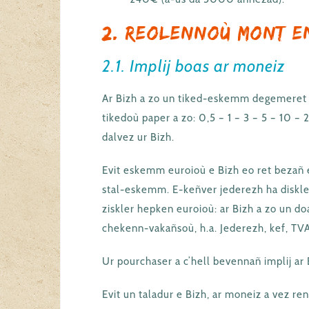
2. Reolennoù mont e
2.1. Implij boas ar moneiz
Ar Bizh a zo un tiked-eskemm degemeret
tikedoù paper a zo: 0,5 – 1 – 3 – 5 – 10 
dalvez ur Bizh.
Evit eskemm euroioù e Bizh eo ret beza
stal-eskemm. E-keñver jederezh ha diskler
ziskler hepken euroioù: ar Bizh a zo un do
chekenn-vakañsoù, h.a. Jederezh, kef, TVA,
Ur pourchaser a c’hell bevennañ implij ar 
Evit un taladur e Bizh, ar moneiz a vez re