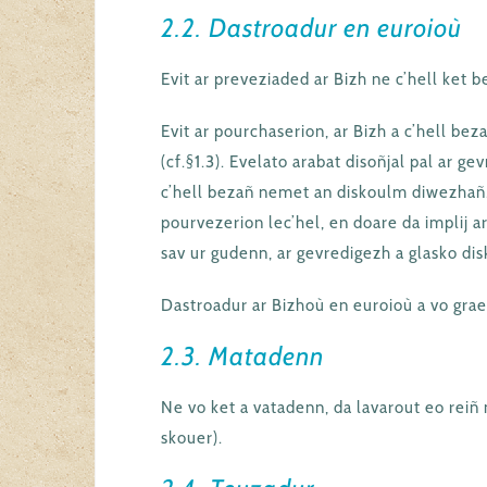
2.2. Dastroadur en euroioù
Evit ar preveziaded ar Bizh ne c’hell ket 
Evit ar pourchaserion, ar Bizh a c’hell be
(cf.§1.3). Evelato arabat disoñjal pal ar g
c’hell bezañ nemet an diskoulm diwezhañ.
pourvezerion lec’hel, en doare da implij 
sav ur gudenn, ar gevredigezh a glasko di
Dastroadur ar Bizhoù en euroioù a vo graet
2.3. Matadenn
Ne vo ket a vatadenn, da lavarout eo reiñ 
skouer).