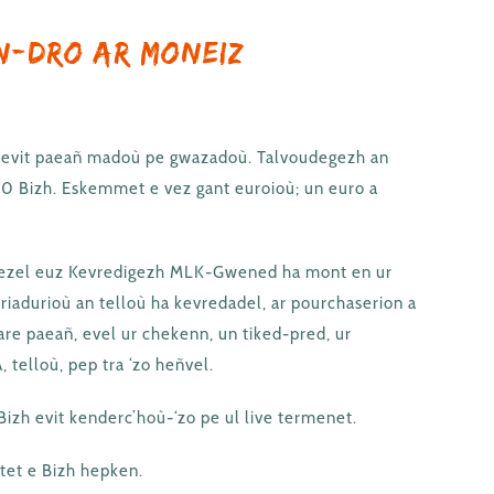
n-dro ar moneiz
 evit paeañ madoù pe gwazadoù. Talvoudegezh an
– 20 Bizh. Eskemmet e vez gant euroioù; un euro a
ñ ezel euz Kevredigezh MLK-Gwened ha mont en ur
iadurioù an telloù ha kevredadel, ar pourchaserion a
are paeañ, evel ur chekenn, un tiked-pred, ur
 telloù, pep tra ‘zo heñvel.
Bizh evit kenderc’hoù-‘zo pe ul live termenet.
ntet e Bizh hepken.