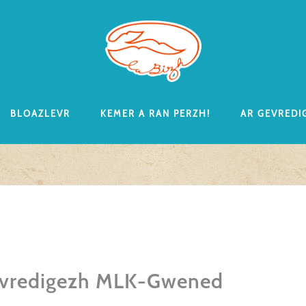
Bloazlevr
Kemer a ran perzh!
Ar gevredi
kevredigezh MLK-Gwened