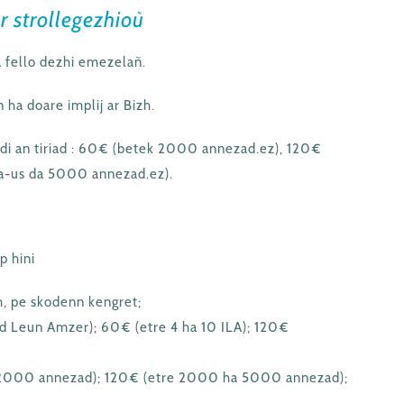
r strollegezhioù
a fello dezhi emezelañ.
 ha doare implij ar Bizh.
idi an tiriad : 60€ (betek 2000 annezad.ez), 120€
a-us da 5000 annezad.ez).
p hini
h, pe skodenn kengret;
ad Leun Amzer); 60€ (etre 4 ha 10 ILA); 120€
ek 2000 annezad); 120€ (etre 2000 ha 5000 annezad);