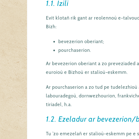
1.1. Izili
Evit klotañ rik gant ar reolennoù e-talvoud,
Bizh:
bevezerion oberiant;
pourchaserion.
Ar bevezerion oberiant a zo preveziaded a
euroioù e Bizhoù er stalioù-eskemm.
Ar pourchaserion a zo tud pe tudelezhioù 
labouradegoù, dornwezhourion, frankviche
tiriadel, h.a.
1.2. Ezeladur ar bevezerion/
Tu ‘zo emezelañ er stalioù-eskemm pe e s