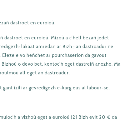
bezañ dastroet en euroioù.
zañ dastroet en euroioù. Mizoù a c’hell bezañ jedet
evredigezh: lakaat amredañ ar Bizh ; an dastroadur ne
 Eleze e vo heñchet ar pourchaserion da gavout
ar Bizhoù o devo bet, kentoc’h eget dastreiñ anezho. Ma
skoulmoù all eget an dastroadur.
 gant izili ar gevredigezh e-karg eus al labour-se.
muioc’h a vizhoù eget a euroioù (21 Bizh evit 20 € da