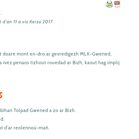
.
’an 11 a viz Kerzu 2017.
aat doare mont en-dro ar gevredigezh MLK-Gwened,
a ivez penaos tizhout rouedad ar Bizh, kaout hag implij
s
bihan Tolpad Gwened a zo ar Bizh.
d.
t d’ar reolennoù-mañ.