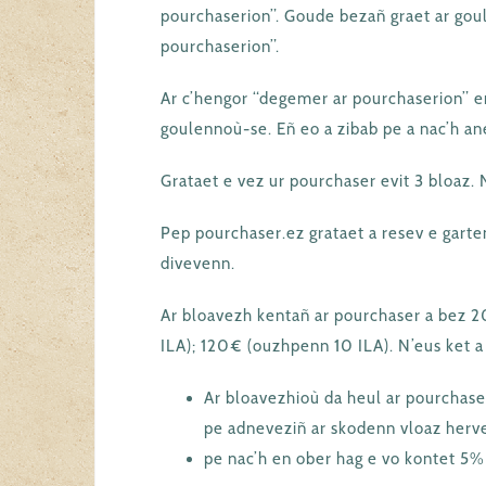
pourchaserion”. Goude bezañ graet ar gou
pourchaserion”.
Ar c’hengor “degemer ar pourchaserion” e
goulennoù-se. Eñ eo a zibab pe a nac’h ane
Grataet e vez ur pourchaser evit 3 bloaz. 
Pep pourchaser.ez grataet a resev e gart
divevenn.
Ar bloavezh kentañ ar pourchaser a bez 2
ILA); 120€ (ouzhpenn 10 ILA). N’eus ket a
Ar bloavezhioù da heul ar pourchaser.
pe adneveziñ ar skodenn vloaz herve
pe nac’h en ober hag e vo kontet 5%