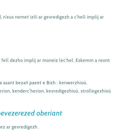
 n’eus nemet izili ar gevredigezh a c’hell implij ar
 fell dezho implij ar moneiz lec’hel. Eskemm a reont
a asant bezañ paeet e Bizh : kenwerzhioù,
rion, kenderc’herion, kevredigezhioù, strollegezhioù
bevezerezed oberiant
ez ar gevredigezh.