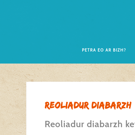
Skip
to
content
Petra eo ar Bizh?
Reoliadur diabarzh
Reoliadur diabarzh 