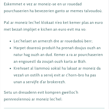
Eskemmet e vez ar moneiz-se en ur rouedad
pourchaserien ha bevezerien ganto ar memes talvoudoù.
Pal ar moneiz lec’hel klokaat n’eo ket kemer plas an euro
met bezañ implijet e kichen an euro evit ma vo:
Lec’helaet an armerzh dre ar rouedadoù berr;
Harpet doareoù produiñ ha prenañ doujus ouzh an
natur hag ouzh an dud. Kemer a ra ar pourchaserien
an engouestl da zoujañ ouzh karta ar Bizh.
Kreñvaet al liammoù sokial ha lakaat ar moneiz da
vezañ un ostilh a servij evit ar c’horn-bro ha pas
unan a servijfe d’ar brokerezh.
Setu un dresadenn evit kompren gwelloc’h
pennreolennoù ar moneiz lec’hel: