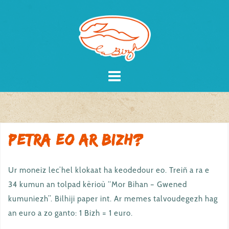
Skip
to
content
Petra eo ar Bizh?
Ur moneiz lec’hel klokaat ha keodedour eo. Treiñ a ra e
34 kumun an tolpad kêrioù “Mor Bihan – Gwened
kumuniezh”. Bilhiji paper int. Ar memes talvoudegezh hag
an euro a zo ganto: 1 Bizh = 1 euro.