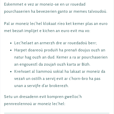
Eskemmet e vez ar moneiz-se en ur rouedad
pourchaserien ha bevezerien ganto ar memes talvoudoù.
Pal ar moneiz lec’hel klokaat n’eo ket kemer plas an euro
met bezañ implijet e kichen an euro evit ma vo:
Lec’helaet an armerzh dre ar rouedadoù berr;
Harpet doareoù produiñ ha prenañ doujus ouzh an
natur hag ouzh an dud. Kemer a ra ar pourchaserien
an engouestl da zoujañ ouzh karta ar Bizh.
Kreñvaet al liammoù sokial ha lakaat ar moneiz da
vezañ un ostilh a servij evit ar c’horn-bro ha pas
unan a servijfe d’ar brokerezh.
Setu un dresadenn evit kompren gwelloc’h
pennreolennoù ar moneiz lec’hel: