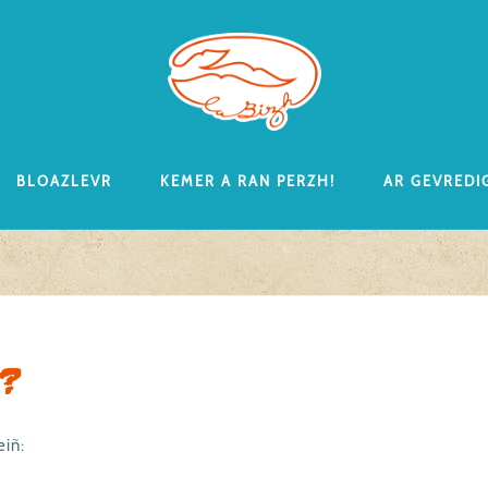
Bloazlevr
Kemer a ran perzh!
Ar gevredi
o?
eiñ: