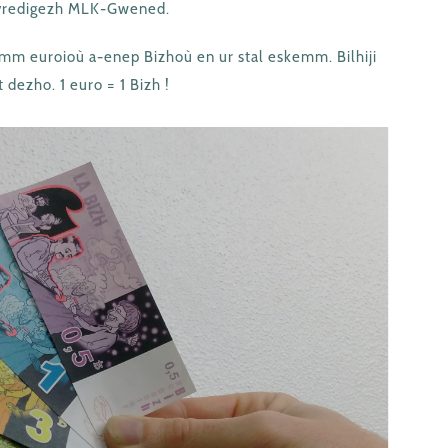
gevredigezh MLK-Gwened.
emm euroioù a-enep Bizhoù en ur stal eskemm. Bilhiji
et dezho. 1 euro = 1 Bizh !