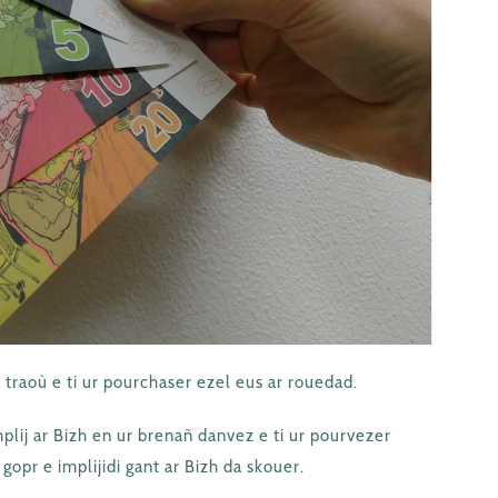
 traoù e ti ur pourchaser ezel eus ar rouedad.
mplij ar Bizh en ur brenañ danvez e ti ur pourvezer
gopr e implijidi gant ar Bizh da skouer.