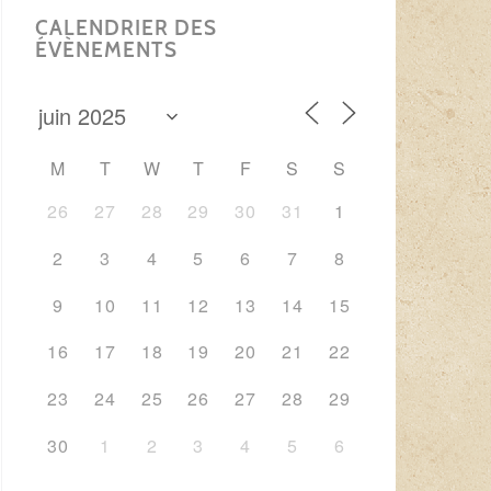
CALENDRIER DES
ÉVÈNEMENTS
M
T
W
T
F
S
S
26
27
28
29
30
31
1
2
3
4
5
6
7
8
9
10
11
12
13
14
15
16
17
18
19
20
21
22
23
24
25
26
27
28
29
30
1
2
3
4
5
6