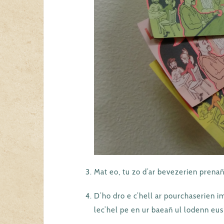
Mat eo, tu zo d’ar bevezerien prenañ
D’ho dro e c’hell ar pourchaserien i
lec’hel pe en ur baeañ ul lodenn eus 