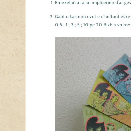
Emezelañ a ra an implijerien d’ar 
Gant o kartenn ezel e c’hellont esk
0,5 ; 1 ; 3 ; 5 ; 10 pe 20 Bizh a vo ro