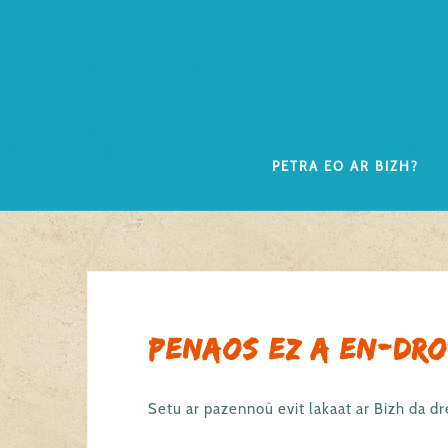
Skip
to
content
Petra eo ar Bizh?
Penaos ez a en-dr
Setu ar pazennoù evit lakaat ar Bizh da dr