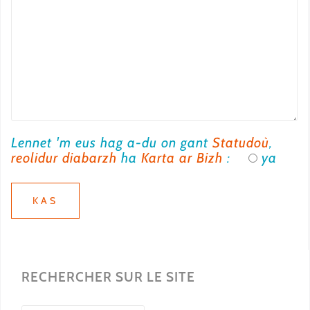
Lennet 'm eus hag a-du on gant
Statudoù
,
reolidur diabarzh
ha
Karta ar Bizh
:
ya
RECHERCHER SUR LE SITE