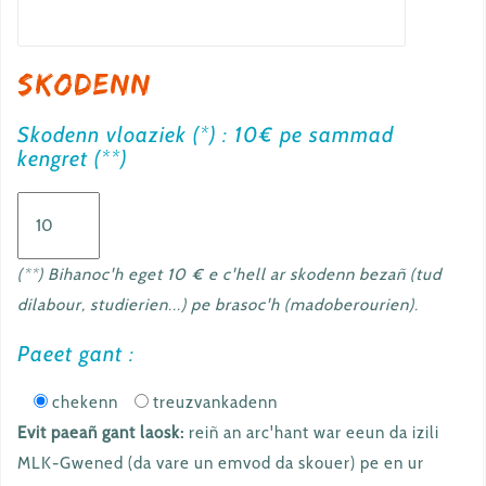
a
i
Skodenn
l
Skodenn vloaziek (*) : 10€ pe sammad
kengret (**)
(**) Bihanoc'h eget 10 € e c'hell ar skodenn bezañ (tud
dilabour, studierien...) pe brasoc'h (madoberourien).
Paeet gant :
chekenn
treuzvankadenn
Evit paeañ gant laosk:
reiñ an arc'hant war eeun da izili
MLK-Gwened (da vare un emvod da skouer) pe en ur