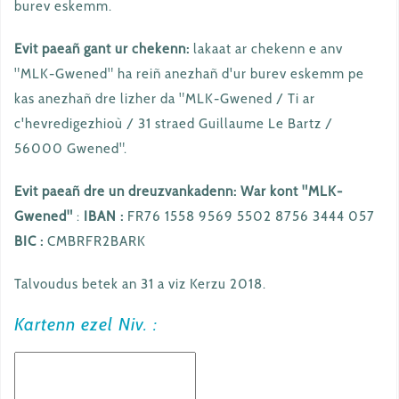
burev eskemm.
Evit paeañ gant ur chekenn:
lakaat ar chekenn e anv
"MLK-Gwened" ha reiñ anezhañ d'ur burev eskemm pe
kas anezhañ dre lizher da "MLK-Gwened / Ti ar
c'hevredigezhioù / 31 straed Guillaume Le Bartz /
56000 Gwened".
Evit paeañ dre un dreuzvankadenn: War kont "MLK-
Gwened"
:
IBAN :
FR76 1558 9569 5502 8756 3444 057
BIC :
CMBRFR2BARK
Talvoudus betek an 31 a viz Kerzu 2018.
Kartenn ezel Niv. :