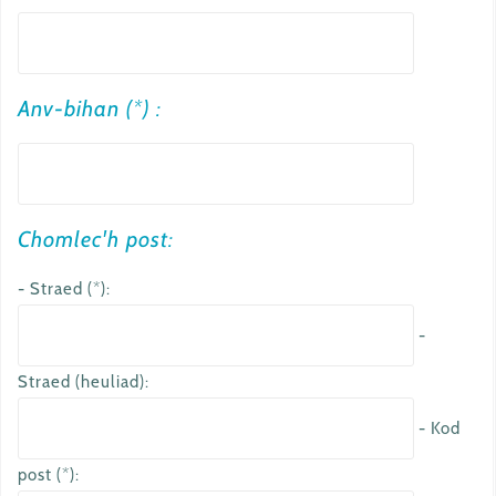
Anv-bihan (*) :
Chomlec'h post:
- Straed (*):
-
Straed (heuliad):
- Kod
post (*):