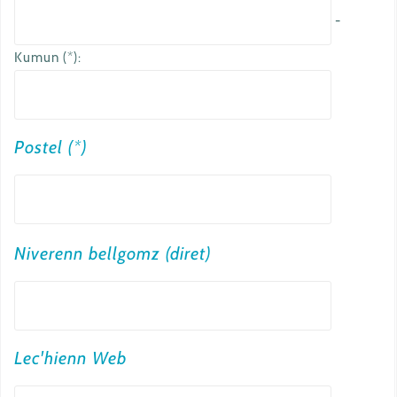
-
Kumun (*):
Postel (*)
a
Niverenn bellgomz (diret)
u
t
r
e
Lec'hienn Web
e
m