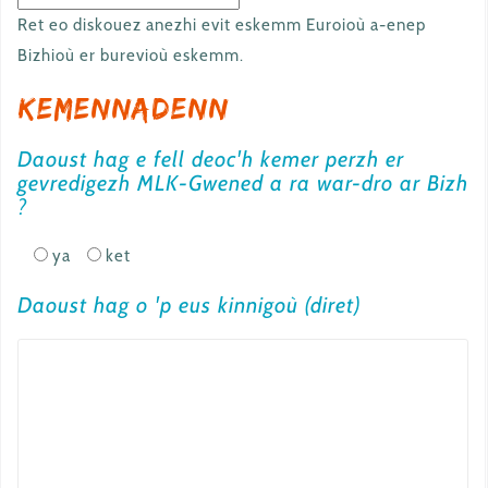
Ret eo diskouez anezhi evit eskemm Euroioù a-enep
Bizhioù er burevioù eskemm.
Kemennadenn
Daoust hag e fell deoc'h kemer perzh er
gevredigezh MLK-Gwened a ra war-dro ar Bizh
?
ya
ket
Daoust hag o 'p eus kinnigoù (diret)