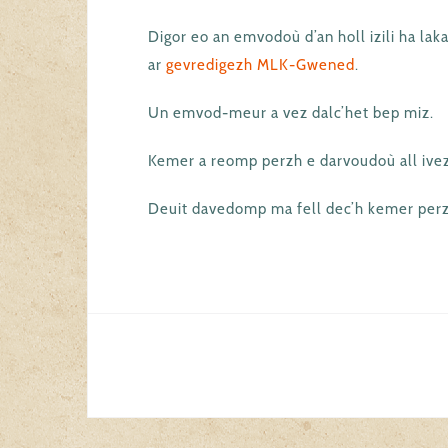
Digor eo an emvodoù d’an holl izili ha lak
ar
gevredigezh MLK-Gwened
.
Un emvod-meur a vez dalc’het bep miz.
Kemer a reomp perzh e darvoudoù all ivez
Deuit davedomp ma fell dec’h kemer perz