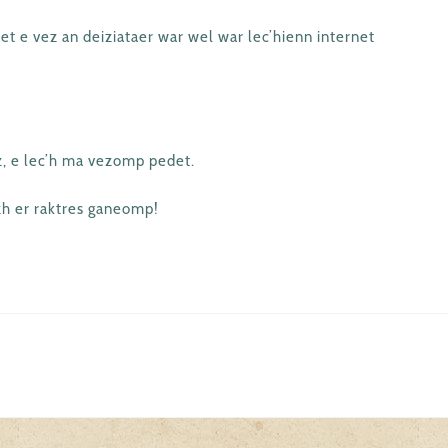
aet e vez an deiziataer war wel war lec’hienn internet
, e lec’h ma vezomp pedet.
h er raktres ganeomp!