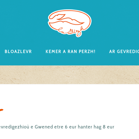
Bloazlevr
Kemer a ran perzh!
Ar gevredi
l
evredigezhioù e Gwened etre 6 eur hanter hag 8 eur