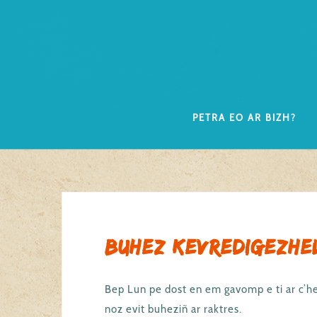
Skip
to
content
Petra eo ar Bizh?
Buhez kevredigezhe
Bep Lun pe dost en em gavomp e ti ar c’h
noz evit buheziñ ar raktres.