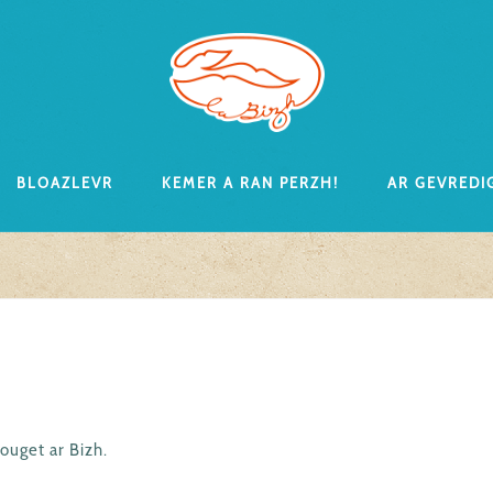
Bloazlevr
Kemer a ran perzh!
Ar gevredi
ouget ar Bizh.