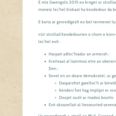
E miz Gwengolo 2015 eo kroget ur strolla
moneiz lec’hel klokaat ha keodedour da 
E karta ar gevredigezh eo bet termenet lus
«Ur strollad keodedourien o chom e korn
lec’hel evit :
Harpañ adlec’hiadur an armerzh ;
Kreñvaat al liammoù etre an obereri
Den ;
Sevel en un doare demokratel, ur ge
Dasparzhet gwelloc’h ar binvid
Kenderc’het hag implijet er vr
Doujet ouzh ar madoù boutin;
Evit skoazellañ al liesseurted seven