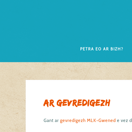
Skip
to
content
Petra eo ar Bizh?
Ar gevredigezh
Gant ar
gevredigezh MLK-Gwened
e vez d