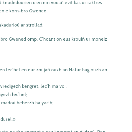
d keodedourien d’en em vodañ evit kas ur raktres
ben e korn-bro Gwened.
kadurioù ar strollad:
-bro Gwened omp. C’hoant on eus krouiñ ur moneiz
en lec’hel en eur zoujañ ouzh an Natur hag ouzh an
vredigezh kengret, lec’h ma vo :
igezh lec’hel;
o madoù heberzh ha yac’h;
adurel.»